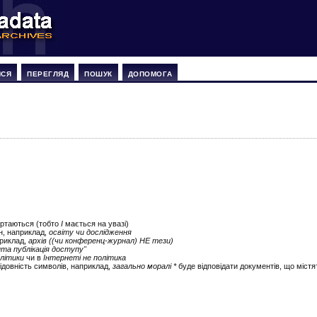
ИСЯ
ПЕРЕГЛЯД
ПОШУК
ДОПОМОГА
ертаються (тобто
І
мається на увазі)
ін, наприклад,
освіту чи дослідження
приклад,
архів ((чи конференц-журнал) НЕ тези)
ита публікація доступу"
літики
чи в
Інтернеті не політика
ідовність символів, наприклад,
загально моралі *
буде відповідати документів, що містят