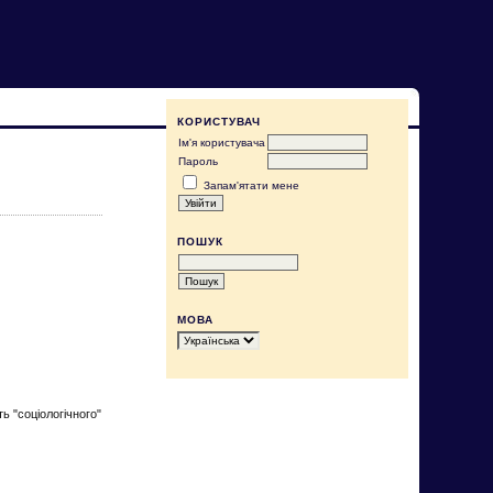
КОРИСТУВАЧ
Ім'я користувача
Пароль
Запам'ятати мене
ПОШУК
МОВА
ь "соціологічного"