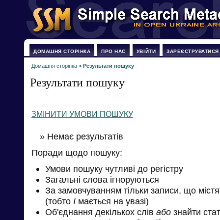
ДОМАШНЯ СТОРІНКА
ПРО НАС
УВІЙТИ
ЗАРЕЄСТРУВАТИСЯ
Домашня сторінка
>
Результати пошуку
Результати пошуку
ЗМІНИТИ УМОВИ ПОШУКУ
» Немає результатів
Поради щодо пошуку:
Умови пошуку чутливі до регістру
Загальні слова ігноруються
За замовчуванням тільки записи, що міст
(тобто
І
мається на увазі)
Об'єднання декількох слів
або
знайти стат