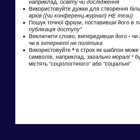
наприклад,
освіту чи дослідження
Використовуйте дужки для створення біль
архів ((чи конференц-журнал) НЕ тези)
Пошук точної фрази, поставивши його в л
публікація доступу"
Виключити слово, випередивши його
-
чи
чи в
Інтернеті не політика
Використовуйте
*
в строк як шаблон може 
символів, наприклад,
загально моралі *
бу
містять "соціологічного" або "соціальні"