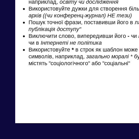
наприклад,
освіту чи дослідження
Використовуйте дужки для створення біль
архів ((чи конференц-журнал) НЕ тези)
Пошук точної фрази, поставивши його в л
публікація доступу"
Виключити слово, випередивши його
-
чи
чи в
Інтернеті не політика
Використовуйте
*
в строк як шаблон може 
символів, наприклад,
загально моралі *
бу
містять "соціологічного" або "соціальні"