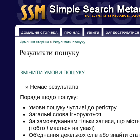
ДОМАШНЯ СТОРІНКА
ПРО НАС
УВІЙТИ
ЗАРЕЄСТРУВАТИСЯ
Домашня сторінка
>
Результати пошуку
Результати пошуку
ЗМІНИТИ УМОВИ ПОШУКУ
» Немає результатів
Поради щодо пошуку:
Умови пошуку чутливі до регістру
Загальні слова ігноруються
За замовчуванням тільки записи, що міст
(тобто
І
мається на увазі)
Об'єднання декількох слів
або
знайти стат