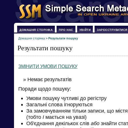
ДОМАШНЯ СТОРІНКА
ПРО НАС
УВІЙТИ
ЗАРЕЄСТРУВАТИСЯ
Домашня сторінка
>
Результати пошуку
Результати пошуку
ЗМІНИТИ УМОВИ ПОШУКУ
» Немає результатів
Поради щодо пошуку:
Умови пошуку чутливі до регістру
Загальні слова ігноруються
За замовчуванням тільки записи, що міст
(тобто
І
мається на увазі)
Об'єднання декількох слів
або
знайти стат