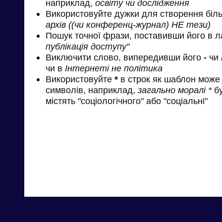
наприклад,
освіту чи дослідження
Використовуйте дужки для створення біль
архів ((чи конференц-журнал) НЕ тези)
Пошук точної фрази, поставивши його в л
публікація доступу"
Виключити слово, випередивши його
-
чи
чи в
Інтернеті не політика
Використовуйте
*
в строк як шаблон може 
символів, наприклад,
загально моралі *
бу
містять "соціологічного" або "соціальні"