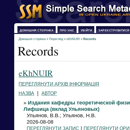
ДОМАШНЯ СТОРІНКА
ПРО НАС
УВІЙТИ
ЗАРЕЄСТРУВАТИСЯ
Домашня сторінка
>
Перегляд
>
eKhNUIR
>
Records
Records
eKhNUIR
ПЕРЕГЛЯНУТИ АРХІВ ІНФОРМАЦІЯ
|
НАЗВА
АВТОР
»
Издания кафедры теоретической физи
Лифшица (вклад Ульяновых)
Ульянов, В.В.; Ульянов, Н.В.
2026-08-08
|
ПЕРЕГЛЯНУТИ ЗАПИС
ПЕРЕГЛЯНУТИ ОРИ