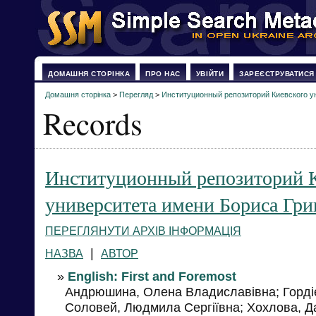
ДОМАШНЯ СТОРІНКА
ПРО НАС
УВІЙТИ
ЗАРЕЄСТРУВАТИСЯ
Домашня сторінка
>
Перегляд
>
Институционный репозиторий Киевского у
Records
Институционный репозиторий 
университета имени Бориса Гри
ПЕРЕГЛЯНУТИ АРХІВ ІНФОРМАЦІЯ
|
НАЗВА
АВТОР
»
English: First and Foremost
Андрюшина, Олена Владиславівна; Гордіє
Соловей, Людмила Сергіївна; Хохлова, Да