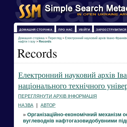
ДОМАШНЯ СТОРІНКА
ПРО НАС
УВІЙТИ
ЗАРЕЄСТРУВАТИСЯ
Домашня сторінка
>
Перегляд
>
Електронний науковий архів Івано-Франків
нафти і газу
>
Records
Records
Електронний науковий архів Ів
національного технічного універ
ПЕРЕГЛЯНУТИ АРХІВ ІНФОРМАЦІЯ
|
НАЗВА
АВТОР
»
Організаційно-економічний механізм 
вуглеводнів нафтогазовидобувними пі