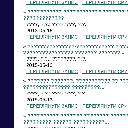
|
ПЕРЕГЛЯНУТИ ЗАПИС
ПЕРЕГЛЯНУТИ ОРИ
»
??????????? ???????????? ??????? 
?????????????
????, ?.?.; ????????, ?.?.
2013-05-15
|
ПЕРЕГЛЯНУТИ ЗАПИС
ПЕРЕГЛЯНУТИ ОРИ
»
???????????????-???????????? ? ??
???????????????? ??????? ???????...
????, ?.?.; ????????, ?.?.
2015-05-13
|
ПЕРЕГЛЯНУТИ ЗАПИС
ПЕРЕГЛЯНУТИ ОРИ
»
??????? ???????, ??????????? ?? ??
??????????????? ?????????...
????, ?.?.; ????????, ?.?.
2015-05-13
|
ПЕРЕГЛЯНУТИ ЗАПИС
ПЕРЕГЛЯНУТИ ОРИ
»
?????????? ??????? ???????? ?????
????????? ?????? ??????????...