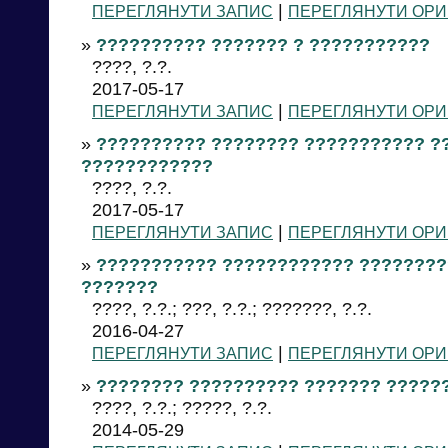
|
ПЕРЕГЛЯНУТИ ЗАПИС
ПЕРЕГЛЯНУТИ ОРИ
»
?????????? ??????? ? ???????????
????, ?.?.
2017-05-17
|
ПЕРЕГЛЯНУТИ ЗАПИС
ПЕРЕГЛЯНУТИ ОРИ
»
?????????? ???????? ??????????? ?
????????????
????, ?.?.
2017-05-17
|
ПЕРЕГЛЯНУТИ ЗАПИС
ПЕРЕГЛЯНУТИ ОРИ
»
??????????? ???????????? ????????
???????
????, ?.?.; ???, ?.?.; ???????, ?.?.
2016-04-27
|
ПЕРЕГЛЯНУТИ ЗАПИС
ПЕРЕГЛЯНУТИ ОРИ
»
???????? ?????????? ??????? ?????
????, ?.?.; ?????, ?.?.
2014-05-29