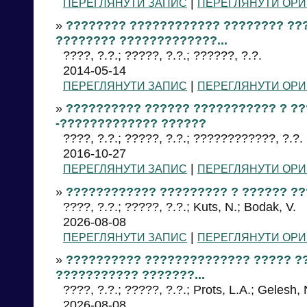
|
ПЕРЕГЛЯНУТИ ЗАПИС
ПЕРЕГЛЯНУТИ ОРИ
»
???????? ???????????? ???????? ??
???????? ?????????????...
????, ?.?.; ?????, ?.?.; ??????, ?.?.
2014-05-14
|
ПЕРЕГЛЯНУТИ ЗАПИС
ПЕРЕГЛЯНУТИ ОРИ
»
?????????? ?????? ??????????? ? ??
-????????????? ??????
????, ?.?.; ?????, ?.?.; ????????????, ?.?.
2016-10-27
|
ПЕРЕГЛЯНУТИ ЗАПИС
ПЕРЕГЛЯНУТИ ОРИ
»
???????????? ????????? ? ?????? ?
????, ?.?.; ?????, ?.?.; Kuts, N.; Bodak, V.
2026-08-08
|
ПЕРЕГЛЯНУТИ ЗАПИС
ПЕРЕГЛЯНУТИ ОРИ
»
?????????? ?????????????? ????? ?
??????????? ???????...
????, ?.?.; ?????, ?.?.; Prots, L.A.; Gelesh,
2026-08-08