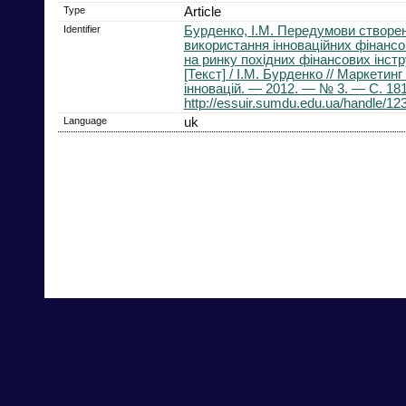
Type
Article
Identifier
Бурденко, І.М. Передумови створе
використання інноваційних фінансо
на ринку похідних фінансових інстр
[Текст] / І.М. Бурденко // Маркетин
інновацій. — 2012. — № 3. — С. 181
http://essuir.sumdu.edu.ua/handle/1
Language
uk