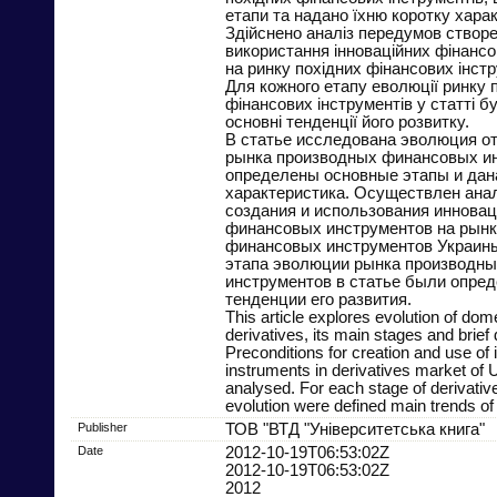
етапи та надано їхню коротку хара
Здійснено аналіз передумов створе
використання інноваційних фінансо
на ринку похідних фінансових інстр
Для кожного етапу еволюції ринку 
фінансових інструментів у статті б
основні тенденції його розвитку.
В статье исследована эволюция о
рынка производных финансовых ин
определены основные этапы и дана
характеристика. Осуществлен ана
создания и использования иннова
финансовых инструментов на рынк
финансовых инструментов Украины
этапа эволюции рынка производн
инструментов в статье были опре
тенденции его развития.
This article explores evolution of dom
derivatives, its main stages and brief 
Preconditions for creation and use of 
instruments in derivatives market of 
analysed. For each stage of derivati
evolution were defined main trends of
Publisher
ТОВ "ВТД "Університетська книга"
Date
2012-10-19T06:53:02Z
2012-10-19T06:53:02Z
2012