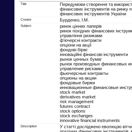
Title
Передумови створення та використ
фінансових інструментів на ринку 
фінансових інструментів України
Creator
Бурденко, І.М.
Subject
ринок цінних паперів
ринок похідних фінансових інструм
управління ризиками
ф’ючерсні контракти
опціони на акції
фондові біржі
інноваційні фінансові інструменти
рынок ценных бумаг
рынок производных финансовых и
управление рисками
фьючерсные контракты
опционы на акции
фондовые биржи
инновационные финансовые инстр
stock market
derivatives market
risk management
futures contract
stock options
stock exchanges
innovative financial instruments
Description
У статті досліджено еволюцію вітч
похідних фінансових інструментів, 