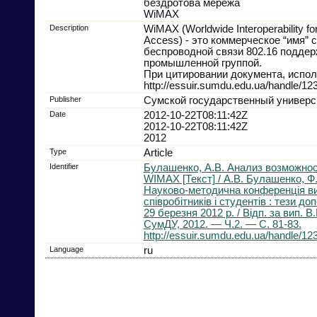
бездротова мережа
WiMAX
Description
WiMAX (Worldwide Interoperability f
Access) - это коммерческое “имя” 
беспроводной связи 802.16 поддер
промышленной группой.
При цитировании документа, испо
http://essuir.sumdu.edu.ua/handle/1
Publisher
Сумской государственный универс
Date
2012-10-22T08:11:42Z
2012-10-22T08:11:42Z
2012
Type
Article
Identifier
Булашенко, А.В. Анализ возможнос
WIMAX [Текст] / А.В. Булашенко, Ф.
Науково-методична конференція ви
співробітників і студентів : тези до
29 березня 2012 р. / Відп. за вип. В
СумДУ, 2012. — Ч.2. — С. 81-83.
http://essuir.sumdu.edu.ua/handle/1
Language
ru