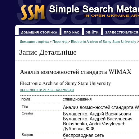
ДОМАШНЯ СТОРІНКА
ПРО НАС
УВІЙТИ
ЗАРЕЄСТРУВАТИСЯ
Домашня сторінка
>
Перегляд
>
Electronic Archive of Sumy State University
Запис Детальніше
Анализ возможностей стандарта WIMAX
Electronic Archive of Sumy State University
ПЕРЕГЛЯНУТИ АРХІВ ІНФОРМАЦІЯ
ПОЛЕ
СПІВВІДНОШЕННЯ
Title
Анализ возможностей стандарта 
Creator
Булашенко, Андрій Васильович
Булашенко, Андрей Васильевич
Bulashenko, Andrii Vasylovych
Дубровка, Ф.Ф.
Subject
беспроводная сеть