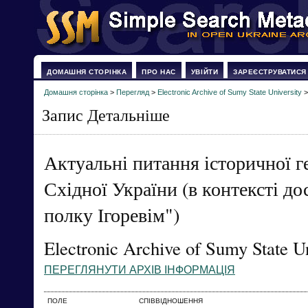
ДОМАШНЯ СТОРІНКА
ПРО НАС
УВІЙТИ
ЗАРЕЄСТРУВАТИСЯ
Домашня сторінка
>
Перегляд
>
Electronic Archive of Sumy State University
Запис Детальніше
Актуальні питання історичної г
Східної України (в контексті д
полку Ігоревім")
Electronic Archive of Sumy State Un
ПЕРЕГЛЯНУТИ АРХІВ ІНФОРМАЦІЯ
ПОЛЕ
СПІВВІДНОШЕННЯ