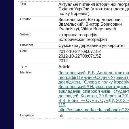
Title
Актуальні питання історичної геогра
Східної України (в контексті дослі
полку Ігоревім")
Creator
Звагельський, Віктор Борисович
Звагельский, Виктор Борисович
Zvahelskyi, Viktor Borysovych
Subject
історична географія
историческая география
Publisher
Сумський державний університет
Date
2012-10-22T08:07:15Z
2012-10-22T08:07:15Z
2012
Type
Article
Identifier
Звагельський, В.Б. Актуальні питан
географії Північно-Східної України (
досліджень "Слова о полку Ігоревім")
Звагельський // Науково-методичн
викладачів, співробітників і студент
доповідей, Конотоп, 29 березня 2012 
В.В. Бібик. — Суми : СумДУ, 2012. 
115.
http://essuir.sumdu.edu.ua/handle/1
Language
uk