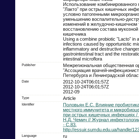
Использование комбинированного 
"Лакто" при острых кишечных инф
условно патогенными микроорганиз
уменьшению воспалительно-дестр
изменений в желудочно-кишечном 
восстановлению состава мукозно
кишечника
Using a combine probiotic "Lacto" in a
infections caused by opportunistic mi
inflammatory and destructive changes
gastrointestinal tract and the restorat
intestinal microflora
Publisher
Межрегиональная общественная о
"Ассоциация врачей-инфекционист
Петербурга и Ленинградской облас
Date
2012-10-24T06:01:57Z
2012-10-24T06:01:57Z
2012-09
Type
Article
Identifier
Половьян Е.С. Влияние пробиотика
местного иммунитета и микробиоц
при острых кишечных инфекциях / 
Н.Д. Чемич // Журнал инфектологии. 
- С.83.
http://essuir.sumdu.edu.ua/handle/1
Language
ru