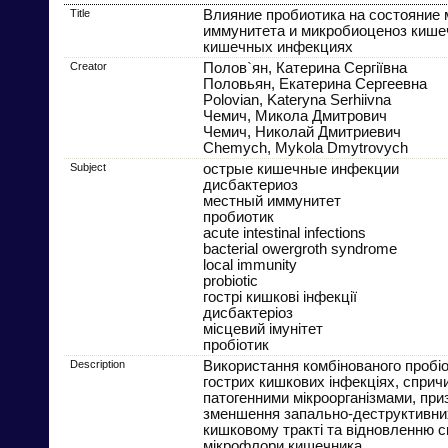
Title
Влияние пробиотика на состояние 
иммунитета и микробиоценоз кише
кишечных инфекциях
Creator
Полов`ян, Катерина Сергіївна
Половьян, Екатерина Сергеевна
Polovian, Kateryna Serhiivna
Чемич, Микола Дмитрович
Чемич, Николай Дмитриевич
Chemych, Mykola Dmytrovych
Subject
острые кишечные инфекции
дисбактериоз
местный иммунитет
пробиотик
acute intestinal infections
bacterial owergroth syndrome
local immunity
probiotic
гострі кишкові інфекції
дисбактеріоз
місцевий імунітет
пробіотик
Description
Використання комбінованого пробіо
гострих кишкових інфекціях, сприч
патогенними мікроорганізмами, при
зменшення запально-деструктивних
кишковому тракті та відновленню с
мікрофлори кишечника