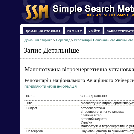
ДОМАШНЯ СТОРІНКА
ПРО НАС
УВІЙТИ
ЗАРЕЄСТРУВАТ
Домашня сторінка
>
Перегляд
>
Репозитарій Національного Авіаційного
Запис Детальніше
Малопотужна вітроенергетична установка 
Репозитарій Національного Авіаційного Універс
ПЕРЕГЛЯНУТИ АРХІВ ІНФОРМАЦІЯ
ПОЛЕ
СПІВВІДНОШЕННЯ
Title
Малопотужна вітроенергетична уст
Subject
вітроенергетика
вітроенергетична установка
слабкий вітер
вітровий кадастр
України
малопотужна вітроенергетична ус
Description
Наукова новизна та значимість от