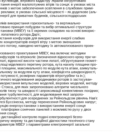
ів вуглеводів, вітрового кадастру України обґрунтовано
тання енергії малопотужних вітрів та сонця: в умовах міста
инків з метою забезпечення освітлення в службових примі-
ої реклами; в умовах сільської місцевості – як додаткове (аль-
нергії для приватних будинків, сільськогосподарських
оліків використання горизонтально- та вертикально-
товано принцип побудови та вибір оптимальної структури
тановки (МВЕУ) та її окремих складових на основі викорис-
 лопатевого ротора Дар’є;
истання конфузорів для використання енергії слабких
них концентраторів енергії вітру з метою зменшення
вого потоку, наведено методику їх автоматизованого проек-
тизованого проектування МВЕУ, яка включає методики
фузорів та вітроколіс (визначення відносного кроку при чи-
паті, відносної висоти частини лопаті, обґрунтування геомет-
площі міделевого перетину ротора, кута нахилу площини про-
ї площини, максимального по модулю кута атаки, азимуталь-
мальному за модулем куту атаки, коефіцієнта швидкохідності,
отужності, розмірних параметрів вітротурбіни та ін.);
тичного моделювання аеродинаміки роторів із застосуван-
використання імпульсних моделей, віхрових моделей, методу
 – Стокса, для яких запропоновано алгоритм чисельного
олів тиску та швидкості і апроксимації конвективних похідних;
ання турбулентності, для моделювання якої запропо-
рбулентності для осереднених за Рейнольдсом рівнянь Нав’є
потезі Буссінеска, методу перенесення Рейнольдсових напруг;
укцію енергоустановки з використанням енергії сонця
ї платформи сонячних панелей з можливістю руху у двох
ення сонця;
 дистанційної контролю подачі електроенергії безпо-
ричну мережу та дистанційної діагностики технічного стану
раметрів МВЕУ з параметрами електроенергії загальної