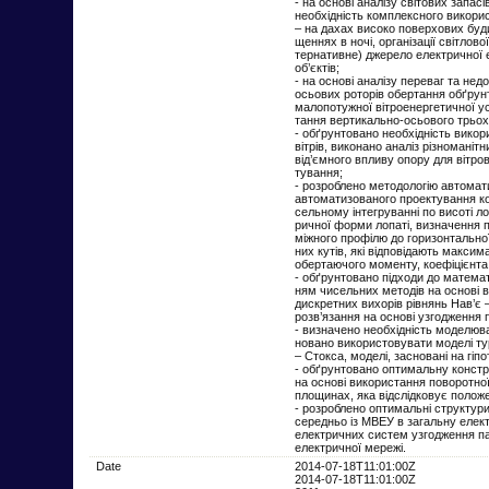
- на основі аналізу світових запас
необхідність комплексного викорис
– на дахах високо поверхових буд
щеннях в ночі, організації світлов
тернативне) джерело електричної е
об’єктів;
- на основі аналізу переваг та нед
осьових роторів обертання обґрун
малопотужної вітроенергетичної ус
тання вертикально-осьового трьох
- обґрунтовано необхідність викор
вітрів, виконано аналіз різноманіт
від’ємного впливу опору для вітро
тування;
- розроблено методологію автома
автоматизованого проектування кон
сельному інтегруванні по висоті ло
ричної форми лопаті, визначення 
міжного профілю до горизонтально
них кутів, які відповідають макси
обертаючого моменту, коефіцієнта п
- обґрунтовано підходи до матема
ням чисельних методів на основі 
дискретних вихорів рівнянь Нав’є
розв’язання на основі узгодження п
- визначено необхідність моделюв
новано використовувати моделі ту
– Стокса, моделі, засновані на гі
- обґрунтовано оптимальну констр
на основі використання поворотно
площинах, яка відслідковує полож
- розроблено оптимальні структури
середньо із МВЕУ в загальну елект
електричних систем узгодження па
електричної мережі.
Date
2014-07-18T11:01:00Z
2014-07-18T11:01:00Z