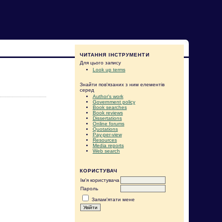
ЧИТАННЯ ІНСТРУМЕНТИ
Для цього запису
Look up terms
Знайти пов'язаних з ним елементів
серед
Author's work
Government policy
Book searches
Book reviews
Dissertations
Online forums
Quotations
Pay-per-view
Resources
Media reports
Web search
КОРИСТУВАЧ
Ім'я користувача
Пароль
Запам'ятати мене