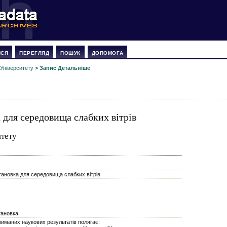
ИСЯ
ПЕРЕГЛЯД
ПОШУК
ДОПОМОГА
 Університету
>
Запис Детальніше
для середовища слабких вітрів
итету
ановка для середовища слабких вітрів
тановка
риманих наукових результатів полягає: