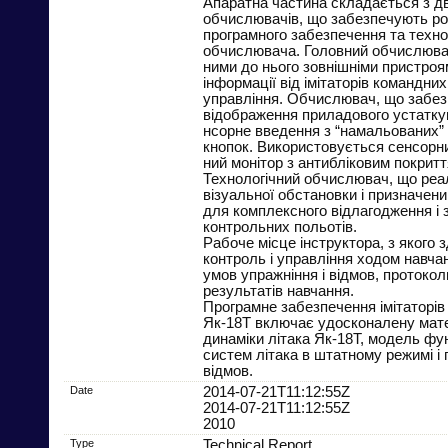
Апаратна частина складається з д
обчислювачів, що забезпечують р
програмного забезпечення та техно
обчислювача. Головний обчислювач
ними до нього зовнішніми пристро
інформації від імітаторів командних
управління. Обчислювач, що забез
відображення приладового устаткув
нсорне введення з “намальованих” 
кнопок. Використовується сенсорн
ний монітор з антибліковим покрит
Технологічний обчислювач, що реа
візуальної обстановки і призначени
для комплексного відлагодження і 
контрольних польотів.
Рабоче місце інструктора, з якого 
контроль і управління ходом навча
умов упражніння і відмов, протоко
результатів навчання.
Програмне забезпечення імітаторів
Як-18Т включає удосконалену мат
динаміки літака Як-18Т, модель фу
систем літака в штатному режимі і 
відмов.
Date
2014-07-21T11:12:55Z
2014-07-21T11:12:55Z
2010
Type
Technical Report