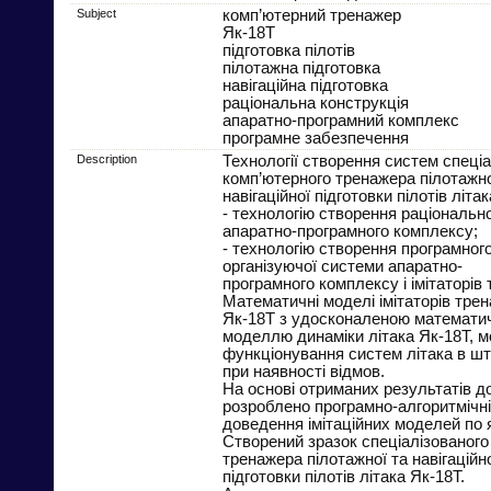
Subject
комп’ютерний тренажер
Як-18Т
підготовка пілотів
пілотажна підготовка
навігаційна підготовка
раціональна конструкція
апаратно-програмний комплекс
програмне забезпечення
Description
Технології створення систем спеціа
комп’ютерного тренажера пілотажно
навігаційної підготовки пілотів літ
- технологію створення раціонально
апаратно-програмного комплексу;
- технологію створення програмног
організуючої системи апаратно-
програмного комплексу і імітаторів 
Математичні моделі імітаторів трен
Як-18Т з удосконаленою математи
моделлю динаміки літака Як-18Т, 
функціонування систем літака в шт
при наявності відмов.
На основі отриманих результатів д
розроблено програмно-алгоритмічні
доведення імітаційних моделей по як
Створений зразок спеціалізованого
тренажера пілотажної та навігаційн
підготовки пілотів літака Як-18Т.