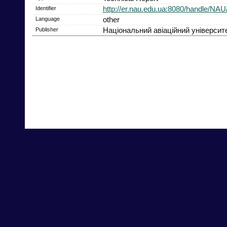
Identifier
http://er.nau.edu.ua:8080/handle/NAU
Language
other
Publisher
Національний авіаційний університ