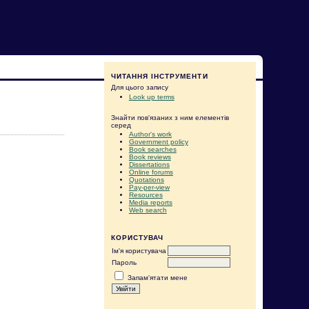
ЧИТАННЯ ІНСТРУМЕНТИ
Для цього запису
Look up terms
Знайти пов'язаних з ним елементів
серед
Author's work
Government policy
Book searches
Book reviews
Dissertations
Online forums
Quotations
Pay-per-view
Resources
Media reports
Web search
КОРИСТУВАЧ
Ім'я користувача
Пароль
Запам'ятати мене