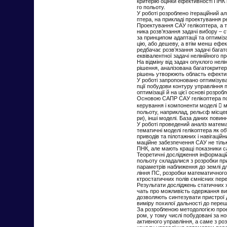
критерію оцінки ефективності ПНК
го польоту.
У роботі розроблено ітераційний а
птера, на прикладі проектування 
Проектування САУ гелікоптера, а 
ника розв’язання задачі вибору –
за принципом адаптації та оптиміз
цію, або дешеву, а втім менш ефе
редбачає розв’язання задачі багато
еквівалентної задачі нелінійного п
На відміну від задач опуклого нел
рішення, аналізована багатокрите
рішень утворюють область ефектив
У роботі запропоновано оптимізув
пції побудови контуру управління 
оптимізації й на цієї основі розр
Основою САПР САУ гелікоптера пов
керування і компоненти моделі  м
польоту, наприклад, рельєф місце
ри), інші моделі. База даних пови
У роботі проведений аналіз матем
тематичні моделі гелікоптера як о
приводів та пілотажних і навігаці
маційне забезпечення САУ не тільк
ПНК, але мають кращі показники с
Теоретичні дослідження інформаці
польоту складалися з розробки пр
параметрів наближення до землі д
ління ПС, розробки математичног
ктростатичних полів ємнісних пер
Результати досліджень статичних 
чать про можливість одержання ви
дозволяють синтезувати пристрої д
виміру похилої дальності до переш
За розробленою методологією прое
ром, у тому числі побудовані за 
активного управління, а саме з ро