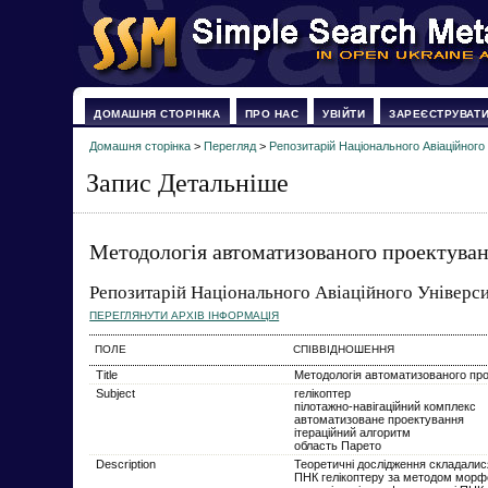
ДОМАШНЯ СТОРІНКА
ПРО НАС
УВІЙТИ
ЗАРЕЄСТРУВАТ
Домашня сторінка
>
Перегляд
>
Репозитарій Національного Авіаційного
Запис Детальніше
Методологія автоматизованого проектуван
Репозитарій Національного Авіаційного Універс
ПЕРЕГЛЯНУТИ АРХІВ ІНФОРМАЦІЯ
ПОЛЕ
СПІВВІДНОШЕННЯ
Title
Методологія автоматизованого про
Subject
гелікоптер
пілотажно-навігаційний комплекс
автоматизоване проектування
ітераційний алгоритм
область Парето
Description
Теоретичні дослідження складалис
ПНК гелікоптеру за методом морфо