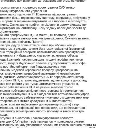
 гелікоптеру при виконанні автоматизованого маловисотно-
лгоритм автоматизованого проектування САУ геліко-
режиму штурвального управління.
також інших підсистем ПНК вимагає від проектуваль-
 створити більш вдосконалену систему, наприклад, побудовану
ації проте зі значними витратами на створення й експлуата-
ктивну. Оптимальне прийняття рішення в цьому випадку пе-
критеріальної оптимізації. Таку задачу необхідно звести до
рограмування.
інійного програмування, що мають, як правило, єдине
ріальна задача завжди має неєдине рішення. Сукупність таких
них рішень (область Парето).
ати процедуру прийняття рішення при обранні конце-
польотом з використанням багатокритеріальної (векторної)
облено ітераційний алгоритм автоматизованого проектування.
инна стати база даних, яка включає модель об'єкта
оделі датчиків, сервоприводов, моделі геофізичних умов
вості, моделі збурюючих впливів, (турбулентність атмосфе-
нна постійно обновлятися й вдосконалюватися.
атичних моделей керованого процесу і розроблено ма-
б'єкта керування, розроблені математичні моделі серво-
йних датчиків. Алгоритми роботи САПР передбачають інфор-
и з боку ПНК, а також від датчиків, що не входять до складу
аме при роботи у контурах автоматичного управління.
йного забезпечення ПНК на режимі маловисотного
инципів побудови ємнісних перетворювачів геометричних
ля використовування їх в складі систем автоматичного управ-
о та програмного забезпечення чисельного моделювання еле-
етворювачів з метою дослідження їх властивостей.
характеристик наближення до перешкоди (схилу) свід-
мірювальної інформації про перешкоди, що наближаються і
ля виміру геометричної висоти польоту, а також пристрої
коди.
ктування синтезовані закони управління гелікопте-
новим для САУ гелікоптерів принципом − принципом систем
зв’язанням каналу управління загальним кроком несного гвинта та