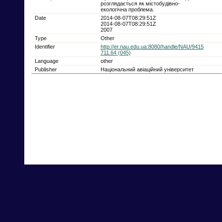
розглядається як містобудівно-
екологічна проблема.
Date
2014-08-07T08:29:51Z
2014-08-07T08:29:51Z
2007
Type
Other
Identifier
http://er.nau.edu.ua:8080/handle/NAU/9415
711.64 (045)
Language
other
Publisher
Національний авіаційний університет