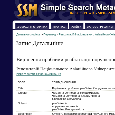
ДОМАШНЯ СТОРІНКА
ПРО НАС
УВІЙТИ
ЗАРЕЄСТРУВАТИСЯ
Домашня сторінка
>
Перегляд
>
Репозитарій Національного Авіаційного Уні
Запис Детальніше
Вирішення проблеми реабілітації порушено
Репозитарій Національного Авіаційного Університе
ПЕРЕГЛЯНУТИ АРХІВ ІНФОРМАЦІЯ
ПОЛЕ
СПІВВІДНОШЕННЯ
Title
Вирішення проблеми реабілітації порушеного м
Creator
Чемакіна Октябрина Володимирівна
Чемакина Октябрина Владимировна
Chemakina Oktyabrina
Subject
реабілітація
порушена територія
реабілітаційна діяльність
Description
Сутність проблеми реабілітації порушеного міс