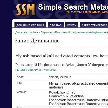
ДОМАШНЯ СТОРІНКА
ПРО НАС
УВІЙТИ
ЗАРЕЄСТРУВАТИСЯ
Домашня сторінка
>
Перегляд
>
Репозитарій Національного Авіаційного Уні
Запис Детальніше
Fly ash based alkali activated cements low heat
Репозитарій Національного Авіаційного Університе
ПЕРЕГЛЯНУТИ АРХІВ ІНФОРМАЦІЯ
ПОЛЕ
СПІВВІДНОШЕННЯ
Title
Fly ash based alkali activated cement
materials
Creator
Kovalchuk O. Yu.
Grabovchuk Valentina
Грабовчак Валентина Валентинівна
Грабовчак Валентина Валентиновн