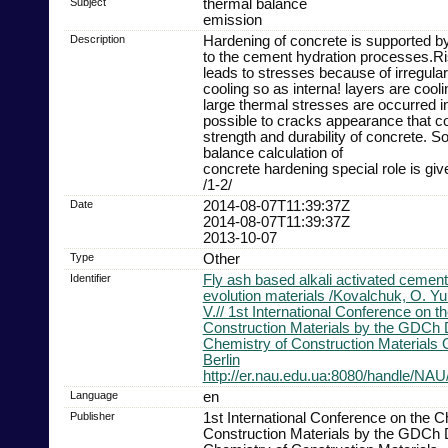
Subject
thermal balance
emission
Description
Hardening of concrete is supported b
to the cement hydration processes.Ri
leads to stresses because of irregula
cooling so as interna! layers are coo
large thermal stresses are occurred in
possible to cracks appearance that c
strength and durability of concrete. S
balance calculation of
concrete hardening special role is giv
/1-2/
Date
2014-08-07T11:39:37Z
2014-08-07T11:39:37Z
2013-10-07
Type
Other
Identifier
Fly ash based alkali activated cement
evolution materials /Kovalchuk, O. Yu
V.// 1st International Conference on t
Construction Materials by the GDCh D
Chemistry of Construction Materials O
Berlin
http://er.nau.edu.ua:8080/handle/NAU
Language
en
Publisher
1st International Conference on the C
Construction Materials by the GDCh D