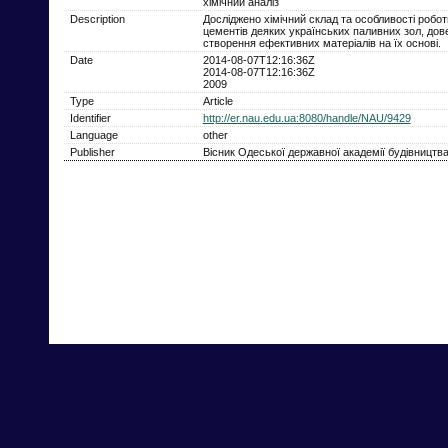
хімічний аналіз
Description
Досліджено хімічний склад та особливості робот
цементів деяких українських паливних зол, до
створення ефективних матеріалів на їх основі.
Date
2014-08-07T12:16:36Z
2014-08-07T12:16:36Z
2009
Type
Article
Identifier
http://er.nau.edu.ua:8080/handle/NAU/9429
Language
other
Publisher
Вісник Одеської державної академії будівництва