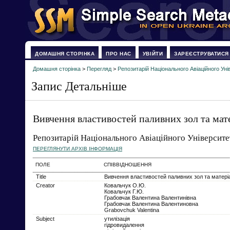
ДОМАШНЯ СТОРІНКА
ПРО НАС
УВІЙТИ
ЗАРЕЄСТРУВАТИСЯ
Домашня сторінка
>
Перегляд
>
Репозитарій Національного Авіаційного Уні
Запис Детальніше
Вивчення властивостей паливних зол та мате
Репозитарій Національного Авіаційного Університе
ПЕРЕГЛЯНУТИ АРХІВ ІНФОРМАЦІЯ
ПОЛЕ
СПІВВІДНОШЕННЯ
Title
Вивчення властивостей паливних зол та матеріал
Creator
Ковальчук О.Ю.
Ковальчук Г.Ю.
Грабовчак Валентина Валентинівна
Грабовчак Валентина Валентиновна
Grabovchuk Valentina
Subject
утилізація
гідровидалення