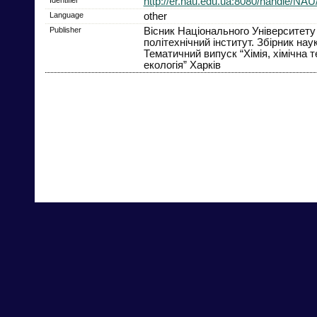
http://er.nau.edu.ua:8080/handle/NAU
Language
other
Publisher
Вісник Національного Університету
політехнічний інститут. Збірник нау
Тематичний випуск “Хімія, хімічна т
екологія” Харків