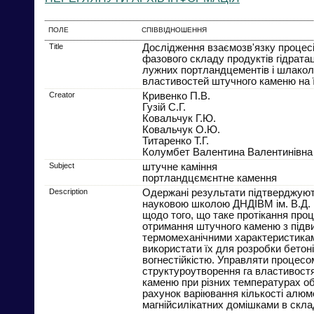
ПОЛЕ
СПІВВІДНОШЕННЯ
Title
Дослідження взаємозв'язку процес
фазового складу продуктів гідратаці
лужних портландцементів і шлакол
властивостей штучного каменю на ї
Creator
Кривенко П.В.
Гузій С.Г.
Ковальчук Г.Ю.
Ковальчук О.Ю.
Титаренко Т.Г.
Колумбет Валентина Валентинівна
Subject
штучне каміння
портландцємєнтне камення
Description
Одержані результати підтверджуют
науковою школою ДНДІВМ ім. В.Д. 
щодо того, що таке протікання пр
отримання штучного каменю з під
термомеханічними характеристика
використати їх для розробки бетон
вогнестійкістю. Управляти процесо
структуроутворення га властивост
каменю при різних температурах о
рахунок варіювання кількості алюм
магнійсилікатних домішками в склад