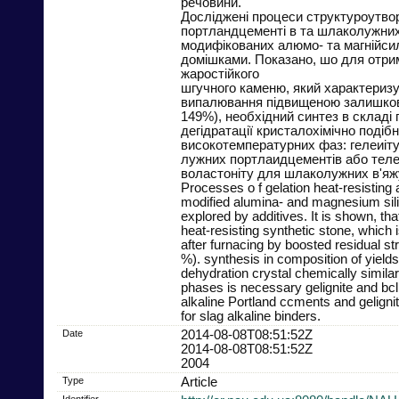
речовини.
Досліджені процеси структуроутво
портландцементі в та шлаколужних
модифікованих алюмо- та магнійси
домішками. Показано, шо для отри
жаростійкого
шгучного каменю, який характеризу
випалювання підвищеною залишков
149%), необхідний синтез в складі 
дегідратації кристалохімічно подіб
високотемпературних фаз: гелеиіту
лужних портлаидцементів або теле
воластоніту для шлаколужних в'яж
Processes o f gelation heat-resisting a
modified alumina- and magnesium sili
explored by additives. It is shown, that
heat-resisting synthetic stone, which 
after furnacing by boosted residual st
%). synthesis in composition of yields
dehydration crystal chemically simila
phases is necessary gelignite and bcli
alkaline Portland ccments and geligni
for slag alkaline binders.
Date
2014-08-08T08:51:52Z
2014-08-08T08:51:52Z
2004
Type
Article
Identifier