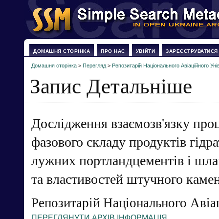
ДОМАШНЯ СТОРІНКА
ПРО НАС
УВІЙТИ
ЗАРЕЄСТРУВАТИСЯ
Домашня сторінка
>
Перегляд
>
Репозитарій Національного Авіаційного Уні
Запис Детальніше
Дослідження взаємозв'язку про
фазового складу продуктів гідрат
лужних портландцементів і шл
та властивостей штучного камен
Репозитарій Національного Авіа
ПЕРЕГЛЯНУТИ АРХІВ ІНФОРМАЦІЯ