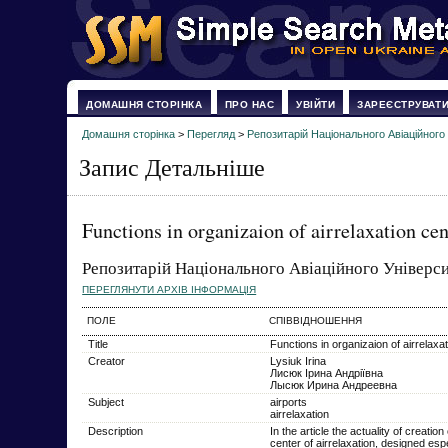
ДОМАШНЯ СТОРІНКА
ПРО НАС
УВІЙТИ
ЗАРЕЄСТРУВАТ
Домашня сторінка
>
Перегляд
>
Репозитарій Національного Авіаційного
Запис Детальніше
Functions in organizaion of airrelaxation cen
Репозитарій Національного Авіаційного Універс
ПЕРЕГЛЯНУТИ АРХІВ ІНФОРМАЦІЯ
ПОЛЕ
СПІВВІДНОШЕННЯ
Title
Functions in organizaion of airrelaxa
Creator
Lysiuk Irina
Лисюк Ірина Андріївна
Лысюк Ирина Андреевна
Subject
airports
airrelaxation
Description
In the article the actuality of creatio
center of airrelaxation, designed espe