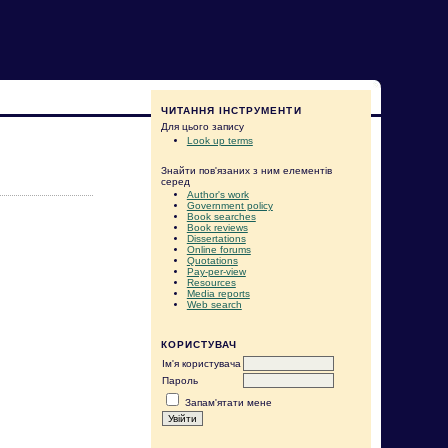
ЧИТАННЯ ІНСТРУМЕНТИ
Для цього запису
Look up terms
Знайти пов'язаних з ним елементів
серед
Author's work
Government policy
Book searches
Book reviews
Dissertations
Online forums
Quotations
Pay-per-view
Resources
Media reports
Web search
КОРИСТУВАЧ
Ім'я користувача
Пароль
Запам'ятати мене