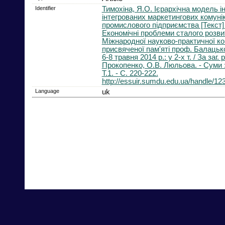
Identifier
Тимохіна, Я.О. Ієрархічна модель і
інтегрованих маркетингових комуні
промислового підприємства [Текст] /
Економічні проблеми сталого розви
Міжнародної науково-практичної ко
присвяченої пам'яті проф. Балацько
6-8 травня 2014 р.: у 2-х т. / За заг. 
Прокопенко, О.В. Люльова. - Суми :
Т.1. - С. 220-222.
http://essuir.sumdu.edu.ua/handle/1
Language
uk