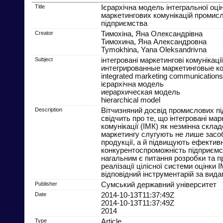
Title
Ієрархічна модель інтегральної оці
маркетингових комунікацій промис
підприємства
Creator
Тимохіна, Яна Олександрівна
Тимохина, Яна Александровна
Tymokhina, Yana Oleksandrivna
Subject
інтегровані маркетингові комунікації
интегрированные маркетинговые к
integrated marketing communications
ієрархічна модель
иерархическая модель
hierarchical model
Description
Вітчизняний досвід промислових п
свідчить про те, що інтегровані мар
комунікації (ІМК) як незмінна скла
маркетингу слугують не лише засо
продукції, а й підвищують ефективн
конкурентоспроможність підприємс
нагальним є питання розробки та п
реалізації цілісної системи оцінки 
відповідний інструментарій за вида
Publisher
Сумський державний університет
Date
2014-10-13T11:37:49Z
2014-10-13T11:37:49Z
2014
Type
Article