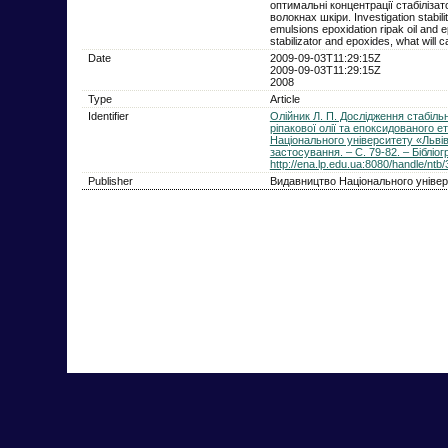
оптимальні концентрації стабіліза
волокнах шкіри. Investigation stabilit
emulsions epoxidation ripak oil and ep
stabilizator and epoxides, what will c
Date
2009-09-03T11:29:15Z
2009-09-03T11:29:15Z
2008
Type
Article
Identifier
Олійник Л. П. Дослідження стабіль
ріпакової олії та епоксидованого ет
Національного університету «Львівс
застосування. – С. 79-82. – Бібліог
http://ena.lp.edu.ua:8080/handle/ntb
Publisher
Видавництво Національного універс