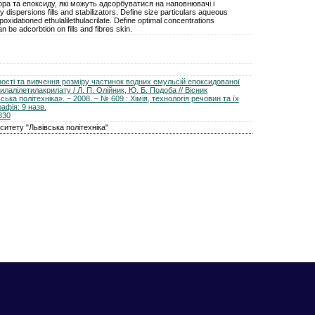
тора та епоксиду, які можуть адсорбуватися на наповнювачі і
y dispersions fills and stabilizators. Define size particulars aqueous
oxidationed ethulalilethulacrilate. Define optimal concentrations
an be adcorbtion on fills and fibres skin.
ності та вивчення розміру частинок водних емульсій епоксидованої
илалілетилакрилату / Л. П. Олійник, Ю. Б. Подоба // Вісник
ька політехніка». – 2008. – № 609 : Хімія, технологія речовин та їх
рафія: 9 назв.
/330
итету "Львівська політехніка"