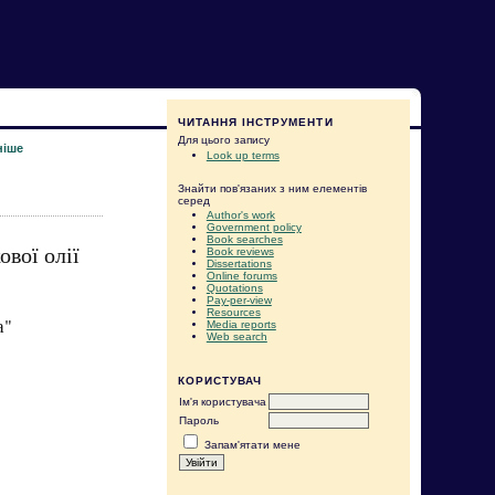
ЧИТАННЯ ІНСТРУМЕНТИ
Для цього запису
ніше
Look up terms
Знайти пов'язаних з ним елементів
серед
Author's work
Government policy
Book searches
вої олії
Book reviews
Dissertations
Online forums
Quotations
Pay-per-view
Resources
а"
Media reports
Web search
КОРИСТУВАЧ
Ім'я користувача
Пароль
Запам'ятати мене