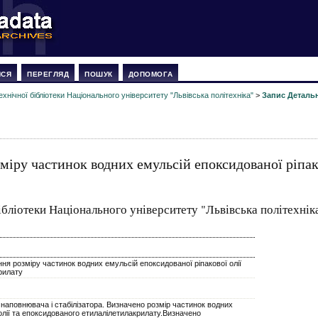
ИСЯ
ПЕРЕГЛЯД
ПОШУК
ДОПОМОГА
нічної бібліотеки Національного університету "Львівська політехніка"
>
Запис Деталь
міру частинок водних емульсій епоксидованої ріпако
ібліотеки Національного університету "Львівська політехнік
ння розміру частинок водних емульсій епоксидованої ріпакової олії
рилату
 наповнювача і стабілізатора. Визначено розмір частинок водних
олії та епоксидованого етилалілетилакрилату.Визначено