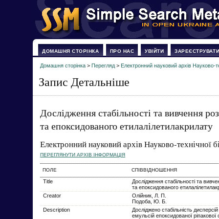
ДОМАШНЯ СТОРІНКА
ПРО НАС
УВІЙТИ
ЗАРЕЄСТРУВАТ
Домашня сторінка
>
Перегляд
>
Електронний науковий архів Науково-тех
Запис Детальніше
Дослідження стабільності та вивчення роз
та епоксидованого етилалілетилакрилату
Електронний науковий архів Науково-технічної б
ПЕРЕГЛЯНУТИ АРХІВ ІНФОРМАЦІЯ
ПОЛЕ
СПІВВІДНОШЕННЯ
Title
Дослідження стабільності та вивче
та епоксидованого етилалілетилак
Creator
Олійник, Л. П.
Подоба, Ю. Б.
Description
Досліджено стабільність дисперсій
емульсій епоксидованої ріпакової 