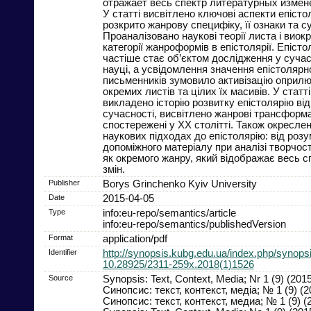
отражает весь спектр литературных измен
У статті висвітлено ключові аспекти епісто
розкрито жанрову специфіку, її ознаки та су
Проаналізовано наукові теорії листа і виок
категорії жанроформів в епістолярії. Епіст
частіше стає об’єктом дослідження у сучас
науці, а усвідомлення значення епістоляр
письменників зумовило активізацію оприл
окремих листів та цілих їх масивів. У статт
викладено історію розвитку епістолярію від
сучасності, висвітлено жанрові трансформа
спостережені у ХХ столітті. Також окресле
наукових підходах до епістолярію: від розу
допоміжного матеріалу при аналізі творчос
як окремого жанру, який відображає весь с
змін.
Publisher
Borys Grinchenko Kyiv University
Date
2015-04-05
Type
info:eu-repo/semantics/article
info:eu-repo/semantics/publishedVersion
Format
application/pdf
Identifier
http://synopsis.kubg.edu.ua/index.php/synopsi
10.28925/2311-259x.2018(1)1526
Source
Synopsis: Text, Context, Media; Nr 1 (9) (201
Синопсис: текст, контекст, медіа; № 1 (9) (2
Синопсис: текст, контекст, медиа; № 1 (9) (