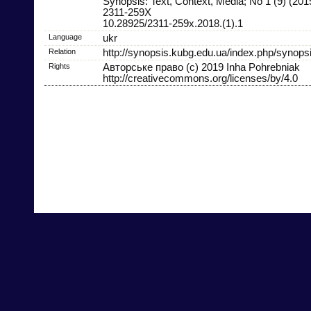
Synopsis: Text, Context, Media; No 1 (9) (201
2311-259X
10.28925/2311-259x.2018.(1).1
Language
ukr
Relation
http://synopsis.kubg.edu.ua/index.php/synopsi
Rights
Авторське право (c) 2019 Inha Pohrebniak
http://creativecommons.org/licenses/by/4.0