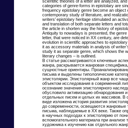
scientific theories of a letter are analyzed, and
categories of genre-forms in epistolary are sin
frequency epistolary genre become an object o
contemporary study of literature, and realizatio
writers’ epistolary heritage stimulated an activ
and translation of both separate letters and to
the article in shorten way the history of epist
Antiquity to nowadays is presented, the genre 
letter, that were noticed in XX century, are de
evolution in scientific approaches to epistolar
it as accessory materials in analysis of writer
study it as separate genre, which shows the 
literary changes – is outlined.
В статье рассматриваются ключевые аспе
жанра, раскрывается жанровая специфика,
сущностные ориентиры. Проанализирован
письма и выделены типологические катег
эпистолярии. Эпистолярный жанр все чащ
объектом исследования в современной лит
осознание значения эпистолярного наслед
обусловило активизацию обнародования и
отдельных писем и целых их массивов. В 
виде изложена история развития эпистоля
до современности, освещаются жанровые
письма, наблюдаемые в ХХ веке. Также о
в научных подходах к эпистолярию от пони
вспомогательного материала при анализе 
художника к изучению как отдельного жанр