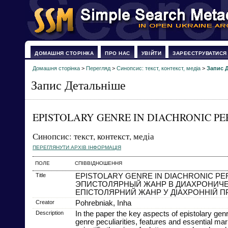
ДОМАШНЯ СТОРІНКА
ПРО НАС
УВІЙТИ
ЗАРЕЄСТРУВАТИСЯ
Домашня сторінка
>
Перегляд
>
Синопсис: текст, контекст, медіа
>
Запис 
Запис Детальніше
EPISTOLARY GENRE IN DIACHRONIC PE
Синопсис: текст, контекст, медіа
ПЕРЕГЛЯНУТИ АРХІВ ІНФОРМАЦІЯ
ПОЛЕ
СПІВВІДНОШЕННЯ
Title
EPISTOLARY GENRE IN DIACHRONIC PE
ЭПИСТОЛЯРНЫЙ ЖАНР В ДИАХРОНИЧ
ЕПІСТОЛЯРНИЙ ЖАНР У ДІАХРОННІЙ ПР
Creator
Pohrebniak, Inha
Description
In the paper the key aspects of epistolary genr
genre peculiarities, features and essential ma