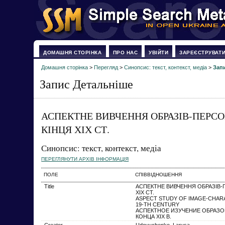
ДОМАШНЯ СТОРІНКА
ПРО НАС
УВІЙТИ
ЗАРЕЄСТРУВАТ
Домашня сторінка
>
Перегляд
>
Синопсис: текст, контекст, медіа
>
Зап
Запис Детальніше
АСПЕКТНЕ ВИВЧЕННЯ ОБРАЗІВ-ПЕРСО
КІНЦЯ ХІХ СТ.
Синопсис: текст, контекст, медіа
ПЕРЕГЛЯНУТИ АРХІВ ІНФОРМАЦІЯ
ПОЛЕ
СПІВВІДНОШЕННЯ
Title
АСПЕКТНЕ ВИВЧЕННЯ ОБРАЗІВ-
ХІХ СТ.
ASPECT STUDY OF IMAGE-CHAR
19-TH CENTURY
АСПЕКТНОЕ ИЗУЧЕНИЕ ОБРАЗО
КОНЦА XIX В.
Creator
Udovychenko, Larysa