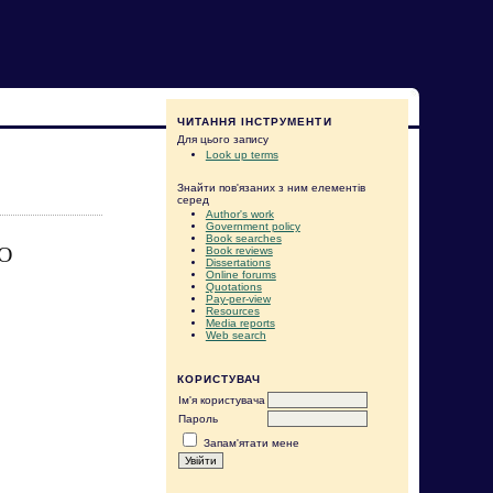
ЧИТАННЯ ІНСТРУМЕНТИ
Для цього запису
Look up terms
Знайти пов'язаних з ним елементів
серед
Author's work
Government policy
Book searches
О
Book reviews
Dissertations
Online forums
Quotations
Pay-per-view
Resources
Media reports
Web search
КОРИСТУВАЧ
Ім'я користувача
Пароль
Запам'ятати мене