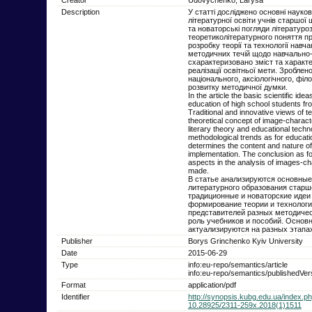
Description
У статті досліджено основні науков
літературної освіти учнів старшої 
та новаторські погляди літературо
теоретиколітературного поняття п
розробку теорії та технології навч
методичних течій щодо навчально-
схарактеризовано зміст та характе
реалізації освітньої мети. Зроблен
національного, аксіологічного, філ
розвитку методичної думки.
In the article the basic scientific i
education of high school students fro
Traditional and innovative views of te
theoretical concept of image-characte
literary theory and educational techno
methodological trends as for educati
determines the content and nature of
implementation. The conclusion as for 
aspects in the analysis of images-ch
made.
В статье анализируются основные
литературного образования старш
традиционные и новаторские идеи
формирование теории и технологи
представителей разных методичес
роль учебников и пособий. Основ
актуализируются на разных этапа
Publisher
Borys Grinchenko Kyiv University
Date
2015-06-29
Type
info:eu-repo/semantics/article
info:eu-repo/semantics/publishedVer
Format
application/pdf
Identifier
http://synopsis.kubg.edu.ua/index.ph
10.28925/2311-259x.2018(1)1511