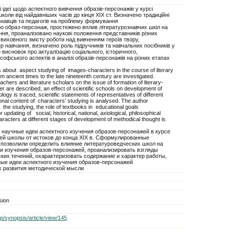
і ідеї щодо аспектного вивчення образів-персонажів у курсі
школи від найдавніших часів до кінця ХІХ ст. Визначено традиційні
знавців та педагогів на проблему формування
ро образ-персонаж, простежено вплив літературознавчих шкіл на
ання, проаналізовано наукові положення представників різних
виховного змісту роботи над вивченням героїв твору,
р навчання, визначено роль підручників та навчальних посібників у
о висновок про актуалізацію соціального, історичного,
ософського аспектів в аналізі образів-персонажів на різних етапах
deas about aspect studying of images-characters in the course of literary
m ancient times to the late nineteenth century are investigated.
achers and literature scholars on the issue of formation of literary-
r are described, an effect of scientific schools on development of
logy is traced, scientific statements of representatives of different
onal content of characters’ studying is analysed. The author
 the studying, the role of textbooks in educational goals
updating of social, historical, national, axiological, philosophical
aracters at different stages of development of methodical thought is
 научные идеи аспектного изучения образов-персонажей в курсе
ей школы от истоков до конца ХІХ в. Сформулированные
 позволили определить влияние литературоведческих школ на
и изучения образов-персонажей, проанализировать взгляды
ких течений, охарактеризовать содержание и характер работы,
ные идеи аспектного изучения образов-персонажей
х развития методической мысли
sion
p/synopsis/article/view/145