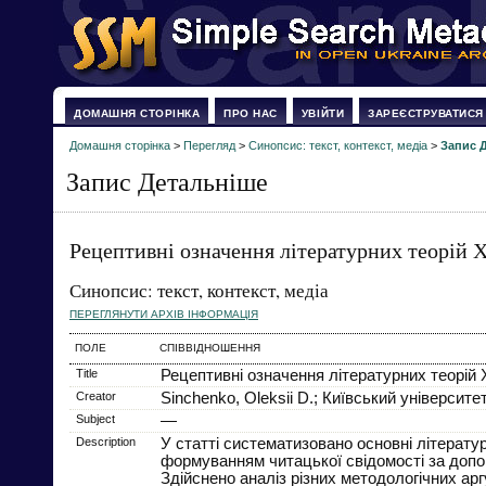
ДОМАШНЯ СТОРІНКА
ПРО НАС
УВІЙТИ
ЗАРЕЄСТРУВАТИСЯ
Домашня сторінка
>
Перегляд
>
Синопсис: текст, контекст, медіа
>
Запис 
Запис Детальніше
Рецептивні означення літературних теорій 
Синопсис: текст, контекст, медіа
ПЕРЕГЛЯНУТИ АРХІВ ІНФОРМАЦІЯ
ПОЛЕ
СПІВВІДНОШЕННЯ
Title
Рецептивні означення літературних теорій 
Creator
Sinchenko, Oleksii D.; Київський університе
Subject
—
Description
У статті систематизовано основні літературо
формуванням читацької свідомості за допо
Здійснено аналіз різних методологічних арг