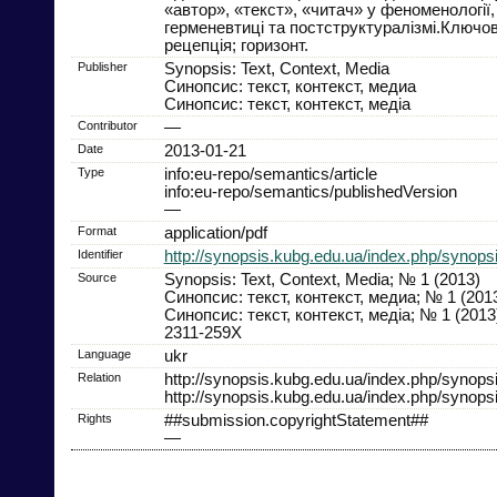
«автор», «текст», «читач» у феноменології,
герменевтиці та постструктуралізмі.Ключові
рецепція; горизонт.
Publisher
Synopsis: Text, Context, Media
Синопсис: текст, контекст, медиа
Синопсис: текст, контекст, медіа
Contributor
—
Date
2013-01-21
Type
info:eu-repo/semantics/article
info:eu-repo/semantics/publishedVersion
—
Format
application/pdf
Identifier
http://synopsis.kubg.edu.ua/index.php/synopsis
Source
Synopsis: Text, Context, Media; № 1 (2013)
Синопсис: текст, контекст, медиа; № 1 (201
Синопсис: текст, контекст, медіа; № 1 (2013
2311-259X
Language
ukr
Relation
http://synopsis.kubg.edu.ua/index.php/synopsis
http://synopsis.kubg.edu.ua/index.php/synopsi
Rights
##submission.copyrightStatement##
—