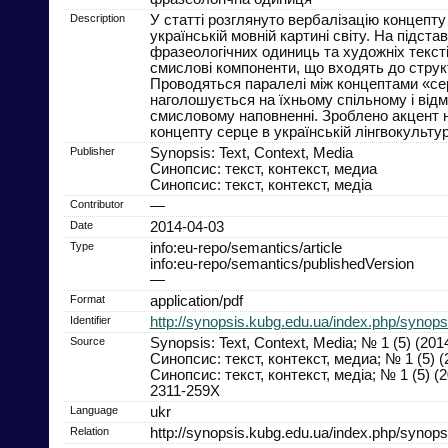
Description
У статті розглянуто вербалізацію концепту
українській мовній картині світу. На підстав
фразеологічних одиниць та художніх текст
смислові компоненти, що входять до струк
Проводяться паралелі між концептами «сер
наголошується на їхньому спільному і від
смисловому наповненні. Зроблено акцент 
концепту серце в українській лінгвокультур
Publisher
Synopsis: Text, Context, Media
Синопсис: текст, контекст, медиа
Синопсис: текст, контекст, медіа
Contributor
—
Date
2014-04-03
Type
info:eu-repo/semantics/article
info:eu-repo/semantics/publishedVersion
—
Format
application/pdf
Identifier
http://synopsis.kubg.edu.ua/index.php/synopsi
Source
Synopsis: Text, Context, Media; № 1 (5) (201
Синопсис: текст, контекст, медиа; № 1 (5) (
Синопсис: текст, контекст, медіа; № 1 (5) (
2311-259X
Language
ukr
Relation
http://synopsis.kubg.edu.ua/index.php/synopsi