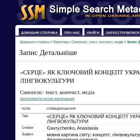
ДОМАШНЯ СТОРІНКА
ПРО НАС
УВІЙТИ
ЗАРЕЄСТРУВАТИСЯ
Домашня сторінка
>
Перегляд
>
Синопсис: текст, контекст, медіа
>
Запис 
Запис Детальніше
«СЕРЦЕ» ЯК КЛЮЧОВИЙ КОНЦЕПТ УКРА
ЛІНГВОКУЛЬТУРИ
Синопсис: текст, контекст, медіа
ПЕРЕГЛЯНУТИ АРХІВ ІНФОРМАЦІЯ
ПОЛЕ
СПІВВІДНОШЕННЯ
Title
«СЕРЦЕ» ЯК КЛЮЧОВИЙ КОНЦЕПТ УКР
ЛІНГВОКУЛЬТУРИ
Creator
Gavrychenko, Anastasiia
Subject
мовна картина світу; концепт; лінгвокульту
фразеологічна одиниця