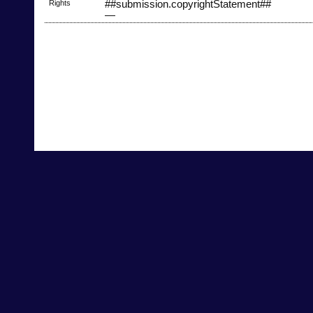
Rights
##submission.copyrightStatement##
—