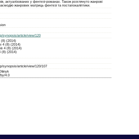
ів, актуалізованих у фентезі-романах. Також розглянуто жанрові
взаємодію жанрових матриць фентезі та постапокаліптики.
sion
p/synopsis/article/view/120
 (8) (2014)
 4 (8) (2014)
№ 4 (8) (2014)
 (8) (2014)
p/synopsis/article/view/120/107
liinyk
/by/4.0