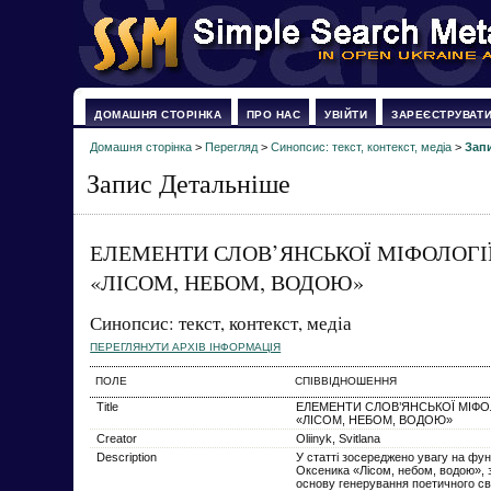
ДОМАШНЯ СТОРІНКА
ПРО НАС
УВІЙТИ
ЗАРЕЄСТРУВАТ
Домашня сторінка
>
Перегляд
>
Синопсис: текст, контекст, медіа
>
Зап
Запис Детальніше
ЕЛЕМЕНТИ СЛОВ’ЯНСЬКОЇ МІФОЛОГІЇ
«ЛІСОМ, НЕБОМ, ВОДОЮ»
Синопсис: текст, контекст, медіа
ПЕРЕГЛЯНУТИ АРХІВ ІНФОРМАЦІЯ
ПОЛЕ
СПІВВІДНОШЕННЯ
Title
ЕЛЕМЕНТИ СЛОВ’ЯНСЬКОЇ МІФОЛ
«ЛІСОМ, НЕБОМ, ВОДОЮ»
Creator
Oliinyk, Svitlana
Description
У статті зосереджено увагу на функ
Оксеника «Лісом, небом, водою», з
основу генерування поетичного сві