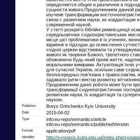
определяется общее и различное в подхо
сущности живого.Продолжением данной р
изучеие трансформации восточнопатристич
связи с развитием науки, их коадаптация и
современной наукой.
У статті розкрито біблійні ремінісценції ос
середньовічних східнохристиянських мисли
місце цієї проблематики в їх ученнях, визн
відмінне в підходах до осмислення сутності
східної церкви відстоювали та утверджували
живого як творіння Божого, трепетного став
обожнюючи будь-який прояв життя, наділя
моральними вимірами. Актуалізація їхніх у
для сучасної України, оскільки саме східна
безпосередньо пов’язана з православ’ям, 
задавало ритм і вектор розвитку вітчизняно
Продовженням даної роботи може бути пр
трансформації східнопатристичних поглядів
розвитком науки, їх коадаптація та супере
наукою.
Publisher
Borys Grinchenko Kyiv University
Date
2015-04-02
Type
info:eu-repo/semantics/article
info:eu-repo/semantics/publishedVersion
Format
application/pdf
Identifier
http://synopsis.kubg.edu.ua/index.php/synopsi