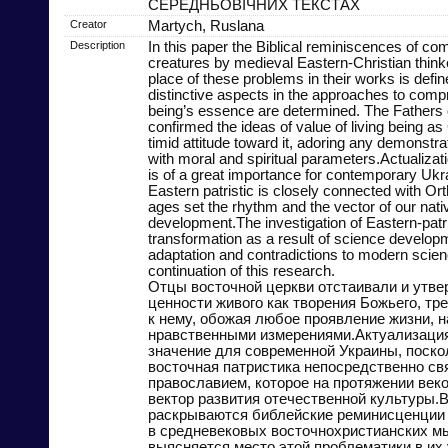
СЕРЕДНЬОВІЧНИХ ТЕКСТАХ
Creator
Martych, Ruslana
Description
In this paper the Biblical reminiscences of com
creatures by medieval Eastern-Christian think
place of these problems in their works is def
distinctive aspects in the approaches to compr
being’s essence are determined. The Fathers
confirmed the ideas of value of living being a
timid attitude toward it, adoring any demonstrati
with moral and spiritual parameters.Actualizati
is of a great importance for contemporary Ukra
Eastern patristic is closely connected with Or
ages set the rhythm and the vector of our nati
development.The investigation of Eastern-patr
transformation as a result of science developm
adaptation and contradictions to modern scien
continuation of this research.
Отцы восточной церкви отстаивали и утве
ценности живого как творения Божьего, тр
к нему, обожая любое проявление жизни, н
нравственными измерениями.Актуализация
значение для современной Украины, поско
восточная патристика непосредственно св
православием, которое на протяжении веко
вектор развития отечественной культуры.В
раскрываются библейские реминисценции
в средневековых восточнохристианских м
выясняется место этой проблематики в их 