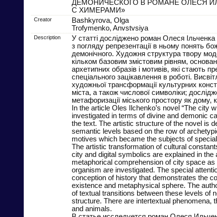
ДЕМОНИЧЕСКОГО В РОМАНЕ ОЛЕСЯ И
С ХИМЕРАМИ»
Creator
Bashkyrova, Olga
Trofymenko, Anvstvsiya
Description
У статті досліджено роман Олеся Ільченка
з погляду репрезентації в ньому понять бо
демонічного. Художня структура твору мо
кільком базовим змістовим рівням, основан
архетипних образів і мотивів, які стають п
спеціального зацікавлення в роботі. Висві
художньої трансформації культурних конст
міста, а також числової символіки; дослід
метафоризації міського простору як дому, к
In the article Oles Ilchenko’s novel “The city w
investigated in terms of divine and demonic cat
the text. The artistic structure of the novel is 
semantic levels based on the row of archetyp
motives which became the subjects of special i
The artistic transformation of cultural constan
city and digital symbolics are explained in the 
metaphorical comprehension of city space as
organism are investigated. The special attentio
conception of history that demonstrates the 
existence and metaphysical sphere. The aut
of textual transitions between these levels of no
structure. There are intertextual phenomena, t
and animals.
В статье исследуется роман Олеся Ильче