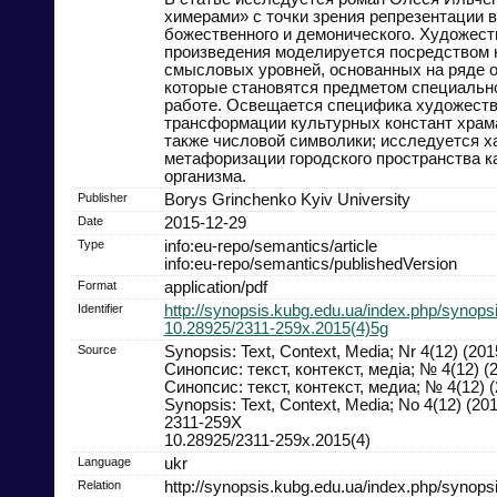
химерами» с точки зрения репрезентации в
божественного и демонического. Художест
произведения моделируется посредством 
смысловых уровней, основанных на ряде о
которые становятся предметом специально
работе. Освещается специфика художест
трансформации культурных констант храма,
также числовой символики; исследуется х
метафоризации городского пространства ка
организма.
Publisher
Borys Grinchenko Kyiv University
Date
2015-12-29
Type
info:eu-repo/semantics/article
info:eu-repo/semantics/publishedVersion
Format
application/pdf
Identifier
http://synopsis.kubg.edu.ua/index.php/synopsi
10.28925/2311-259x.2015(4)5g
Source
Synopsis: Text, Context, Media; Nr 4(12) (201
Синопсис: текст, контекст, медіа; № 4(12) (
Синопсис: текст, контекст, медиа; № 4(12) (
Synopsis: Text, Context, Media; No 4(12) (20
2311-259X
10.28925/2311-259x.2015(4)
Language
ukr
Relation
http://synopsis.kubg.edu.ua/index.php/synopsi