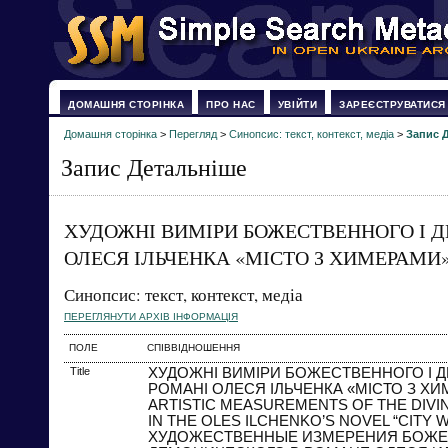
ДОМАШНЯ СТОРІНКА
ПРО НАС
УВІЙТИ
ЗАРЕЄСТРУВАТИСЯ
Домашня сторінка
>
Перегляд
>
Синопсис: текст, контекст, медіа
>
Запис 
Запис Детальніше
ХУДОЖНІ ВИМІРИ БОЖЕСТВЕННОГО І 
ОЛЕСЯ ІЛЬЧЕНКА «МІСТО З ХИМЕРАМИ
Синопсис: текст, контекст, медіа
ПЕРЕГЛЯНУТИ АРХІВ ІНФОРМАЦІЯ
ПОЛЕ
СПІВВІДНОШЕННЯ
Title
ХУДОЖНІ ВИМІРИ БОЖЕСТВЕННОГО І 
РОМАНІ ОЛЕСЯ ІЛЬЧЕНКА «МІСТО З Х
ARTISTIC MEASUREMENTS OF THE DIVI
IN THE OLES ILCHENKO’S NOVEL “CITY 
ХУДОЖЕСТВЕННЫЕ ИЗМЕРЕНИЯ БОЖЕ