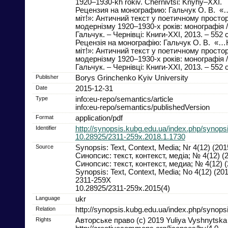
1920–1930-kh rokiv. Chernivtsi: Knyhy–XXI.
Рецензия на монографию: Гальчук О. В. 
міт!»: Античний текст у поетичному простор
модернізму 1920–1930-х років: монографія 
Гальчук. – Чернівці: Книги-XXI, 2013. – 552 с
Рецензія на монографію: Гальчук О. В. «
міт!»: Античний текст у поетичному простор
модернізму 1920–1930-х років: монографія 
Гальчук. – Чернівці: Книги-XXI, 2013. – 552 с
Publisher
Borys Grinchenko Kyiv University
Date
2015-12-31
Type
info:eu-repo/semantics/article
info:eu-repo/semantics/publishedVersion
Format
application/pdf
Identifier
http://synopsis.kubg.edu.ua/index.php/synopsi
10.28925/2311-259x.2018.1.1730
Source
Synopsis: Text, Context, Media; Nr 4(12) (201
Синопсис: текст, контекст, медіа; № 4(12) (
Синопсис: текст, контекст, медиа; № 4(12) (
Synopsis: Text, Context, Media; No 4(12) (20
2311-259X
10.28925/2311-259x.2015(4)
Language
ukr
Relation
http://synopsis.kubg.edu.ua/index.php/synopsi
Rights
Авторське право (c) 2019 Yuliya Vyshnytska