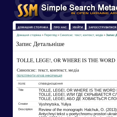
ДОМАШНЯ СТОРІНКА
ПРО НАС
УВІЙТИ
ЗАРЕЄСТРУВАТИСЯ
Домашня сторінка
>
Перегляд
>
Синопсис: текст, контекст, медіа
>
Запис 
Запис Детальніше
TOLLE, LEGE!, OR WHERE IS THE WORD
Синопсис: текст, контекст, медіа
ПЕРЕГЛЯНУТИ АРХІВ ІНФОРМАЦІЯ
ПОЛЕ
СПІВВІДНОШЕННЯ
Title
TOLLE, LEGE!, OR WHERE IS THE WORD 
TOLLE, LEGE!, ИЛИ ГДЕ СКРЫВАЕТСЯ 
TOLLE, LEGE!, АБО ДЕ ХОВАЄТЬСЯ СЛ
Creator
Vyshnytska, Yuliya
Description
Review of the monograph: Halchuk, O. (2013
Antychnyi tekst u poetychnomu prostori ukr