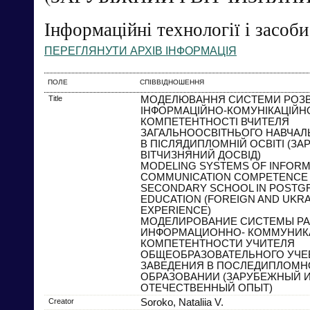
Інформаційні технології і засоб
ПЕРЕГЛЯНУТИ АРХІВ ІНФОРМАЦІЯ
ПОЛЕ
СПІВВІДНОШЕННЯ
Title
МОДЕЛЮВАННЯ СИСТЕМИ РОЗ
ІНФОРМАЦІЙНО-КОМУНІКАЦІЙН
КОМПЕТЕНТНОСТІ ВЧИТЕЛЯ
ЗАГАЛЬНООСВІТНЬОГО НАВЧАЛ
В ПІСЛЯДИПЛОМНІЙ ОСВІТІ (ЗА
ВІТЧИЗНЯНИЙ ДОСВІД)
MODELING SYSTEMS OF INFORM
COMMUNICATION COMPETENCE 
SECONDARY SCHOOL IN POSTG
EDUCATION (FOREIGN AND UKRA
EXPERIENCE)
МОДЕЛИРОВАНИЕ СИСТЕМЫ РА
ИНФОРМАЦИОННО- КОММУНИ
КОМПЕТЕНТНОСТИ УЧИТЕЛЯ
ОБЩЕОБРАЗОВАТЕЛЬНОГО УЧЕ
ЗАВЕДЕНИЯ В ПОСЛЕДИПЛОМ
ОБРАЗОВАНИИ (ЗАРУБЕЖНЫЙ 
ОТЕЧЕСТВЕННЫЙ ОПЫТ)
Creator
Soroko, Nataliia V.