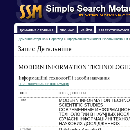
ДОМАШНЯ СТОРІНКА
ПРО НАС
УВІЙТИ
ЗАРЕЄСТРУВАТИСЯ
Домашня сторінка
>
Перегляд
>
Інформаційні технології і засоби навчання
Запис Детальніше
MODERN INFORMATION TECHNOLOGIES 
Інформаційні технології і засоби навчання
ПЕРЕГЛЯНУТИ АРХІВ ІНФОРМАЦІЯ
ПОЛЕ
СПІВВІДНОШЕННЯ
Title
MODERN INFORMATION TECHNOL
SCIENTIFIC STUDIES
СОВРЕМЕННЫЕ ИНФОРМАЦИО
ТЕХНОЛОГИИ В НАУЧНЫХ ИСС
СУЧАСНІ ІНФОРМАЦІЙНІ ТЕХНОЛ
НАУКОВИХ ДОСЛІДЖЕННЯХ
Creator
Gritchenko, Anatoliy G.