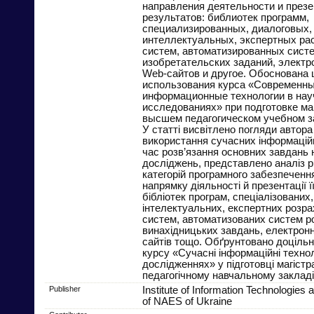
направления деятельности и презе
результатов: библиотек программ,
специализированных, диалоговых,
интеллектуальных, экспертных рас
систем, автоматизированных сист
изобретательских заданий, электр
Web-сайтов и другое. Обоснована
использования курса «Современн
информационные технологии в на
исследованиях» при подготовке ма
высшем педагогическом учебном з
У статті висвітлено погляди автор
використання сучасних інформаційн
час розв’язання основних завдань 
досліджень, представлено аналіз р
категорій програмного забезпеченн
напрямку діяльності й презентації її
бібліотек програм, спеціалізованих,
інтелектуальних, експертних розра
систем, автоматизованих систем р
винахідницьких завдань, електрон
сайтів тощо. Обґрунтовано доцільн
курсу «Сучасні інформаційні технол
дослідженнях» у підготовці магістр
педагогічному навчальному закладі
Publisher
Institute of Information Technologies 
of NAES of Ukraine