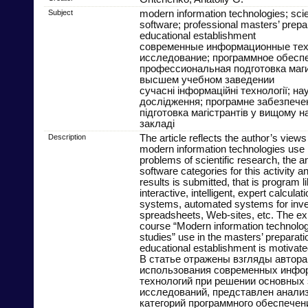
Subject
modern information technologies; scien
software; professional masters’ prepar
educational establishment
современные информационные техн
исследование; программное обесп
профессиональная подготовка маги
высшем учебном заведении
сучасні інформаційні технології; на
дослідження; програмне забезпече
підготовка магістрантів у вищому 
закладі
Description
The article reflects the author’s views
modern information technologies use i
problems of scientific research, the a
software categories for this activity an
results is submitted, that is program li
interactive, intelligent, expert calculat
systems, automated systems for inve
spreadsheets, Web-sites, etc. The ex
course “Modern information technologie
studies” use in the masters’ preparati
educational establishment is motivate
В статье отражены взгляды автора
использования современных инфо
технологий при решении основных
исследований, представлен анали
категорий программного обеспечен