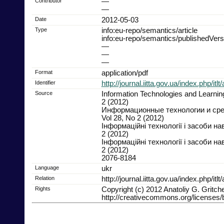
Contributor
—
—
Date
2012-05-03
Type
info:eu-repo/semantics/article
info:eu-repo/semantics/publishedVers
—
—
—
Format
application/pdf
Identifier
http://journal.iitta.gov.ua/index.php/itlt
Source
Information Technologies and Learning
2 (2012)
Информационные технологии и сре
Vol 28, No 2 (2012)
Інформаційні технології і засоби на
2 (2012)
Інформаційні технології і засоби на
2 (2012)
2076-8184
Language
ukr
Relation
http://journal.iitta.gov.ua/index.php/itl
Rights
Copyright (c) 2012 Anatoliy G. Gritc
http://creativecommons.org/licenses/