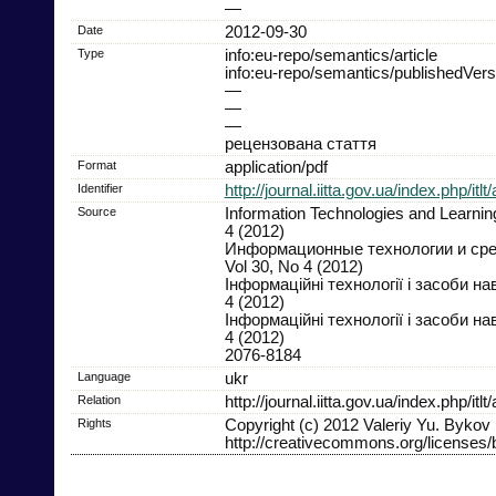
—
Date
2012-09-30
Type
info:eu-repo/semantics/article
info:eu-repo/semantics/publishedVers
—
—
—
рецензована стаття
Format
application/pdf
Identifier
http://journal.iitta.gov.ua/index.php/itlt
Source
Information Technologies and Learning
4 (2012)
Информационные технологии и сре
Vol 30, No 4 (2012)
Інформаційні технології і засоби на
4 (2012)
Інформаційні технології і засоби на
4 (2012)
2076-8184
Language
ukr
Relation
http://journal.iitta.gov.ua/index.php/itl
Rights
Copyright (c) 2012 Valeriy Yu. Bykov
http://creativecommons.org/licenses/