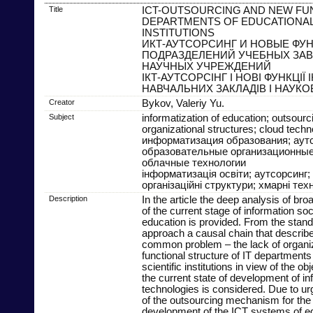
Title
ICT-OUTSOURCING AND NEW FUN
DEPARTMENTS OF EDUCATIONAL 
INSTITUTIONS
ИКТ-АУТСОРСИНГ И НОВЫЕ ФУН
ПОДРАЗДЕЛЕНИЙ УЧЕБНЫХ ЗАВ
НАУЧНЫХ УЧРЕЖДЕНИЙ
ІКТ-АУТСОРСІНГ І НОВІ ФУНКЦІЇ 
НАВЧАЛЬНИХ ЗАКЛАДІВ І НАУК
Creator
Bykov, Valeriy Yu.
Subject
informatization of education; outsourc
organizational structures; cloud techn
информатизация образования; аутс
образовательные организационные
облачные технологии
інформатизація освіти; аутсорсинг; 
організаційні структури; хмарні техн
Description
In the article the deep analysis of br
of the current stage of information soc
education is provided. From the stan
approach a causal chain that describe
common problem – the lack of organiz
functional structure of IT departments
scientific institutions in view of the ob
the current state of development of in
technologies is considered. Due to ur
of the outsourcing mechanism for the
development of the ICT systems of e