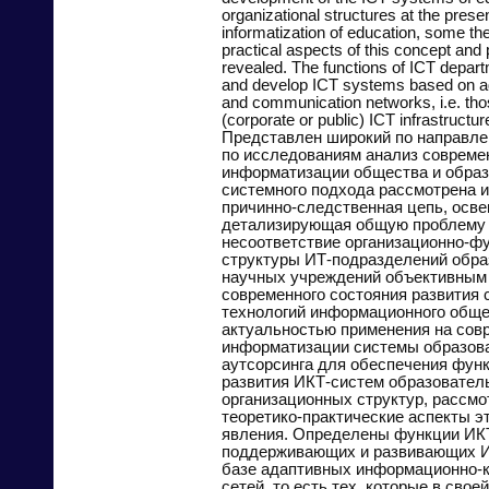
organizational structures at the prese
informatization of education, some the
practical aspects of this concept an
revealed. The functions of ICT depart
and develop ICT systems based on ad
and communication networks, i.e. th
(corporate or public) ICT infrastructur
Представлен широкий по направле
по исследованиям анализ современ
информатизации общества и образ
системного подхода рассмотрена 
причинно-следственная цепь, осв
детализирующая общую проблему
несоответствие организационно-ф
структуры ИТ-подразделений обра
научных учреждений объективным
современного состояния развития 
технологий информационного общес
актуальностью применения на сов
информатизации системы образов
аутсорсинга для обеспечения фун
развития ИКТ-систем образовател
организационных структур, рассм
теоретико-практические аспекты эт
явления. Определены функции ИК
поддерживающих и развивающих И
базе адаптивных информационно-
сетей, то есть тех, которые в свое