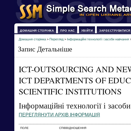
ДОМАШНЯ СТОРІНКА
ПРО НАС
УВІЙТИ
ЗАРЕЄСТРУВАТИСЯ
Домашня сторінка
>
Перегляд
>
Інформаційні технології і засоби навчання
Запис Детальніше
ICT-OUTSOURCING AND NE
ICT DEPARTMENTS OF EDU
SCIENTIFIC INSTITUTIONS
Інформаційні технології і засоб
ПЕРЕГЛЯНУТИ АРХІВ ІНФОРМАЦІЯ
ПОЛЕ
СПІВВІДНОШЕННЯ