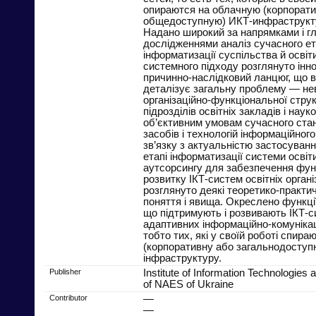
опираются на облачную (корпорат
общедоступную) ИКТ-инфраструкт
Надано широкий за напрямками і г
дослідженнями аналіз сучасного е
інформатизації суспільства й освіти
системного підходу розглянуто інн
причинно-наслідковий ланцюг, що в
деталізує загальну проблему — нев
організаційно-функціональної струк
підрозділів освітніх закладів і нау
об’єктивним умовам сучасного ста
засобів і технологій інформаційного
зв’язку з актуальністю застосуван
етапі інформатизації системи освіт
аутсорсингу для забезпечення фун
розвитку ІКТ-систем освітніх органі
розглянуто деякі теоретико-практич
поняття і явища. Окреслено функції
що підтримують і розвивають ІКТ-с
адаптивних інформаційно-комуніка
тобто тих, які у своїй роботі спир
(корпоративну або загальнодоступн
інфраструктуру.
Publisher
Institute of Information Technologies 
of NAES of Ukraine
Contributor
—
—