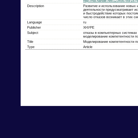
http://hdl.handle.net/123456789/1874
Description
Развитие и использование новых
деятельности предусматривает и
и быстродействие которых постоя
число отказов возникает в этих си
Language
ru
Publisher
ХНУРЕ
Subject
отказы в компьютерных системах
моделирование компетентности п
Title
Моделирование компетентности п
Type
Article