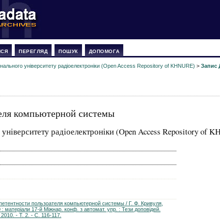
ИСЯ
ПЕРЕГЛЯД
ПОШУК
ДОПОМОГА
онального університету радіоелектроніки (Open Access Repository of KHNURE)
>
Запис 
еля компьютерной системы
 університету радіоелектроніки (Open Access Repository of 
петентности пользоателя компьютерной системы / Г. Ф. Кривуля,
 : матеріали 17-й Міжнар. конф. з автомат. упр. : Тези доповідей.
010. - Т. 2. - С. 116-117.