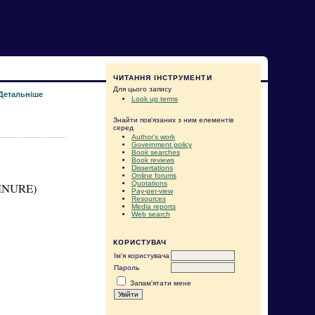
ЧИТАННЯ ІНСТРУМЕНТИ
Для цього запису
Детальніше
Look up terms
Знайти пов'язаних з ним елементів
серед
Author's work
Government policy
Book searches
Book reviews
Dissertations
Online forums
Quotations
KHNURE)
Pay-per-view
Resources
Media reports
Web search
КОРИСТУВАЧ
Ім'я користувача
Пароль
Запам'ятати мене