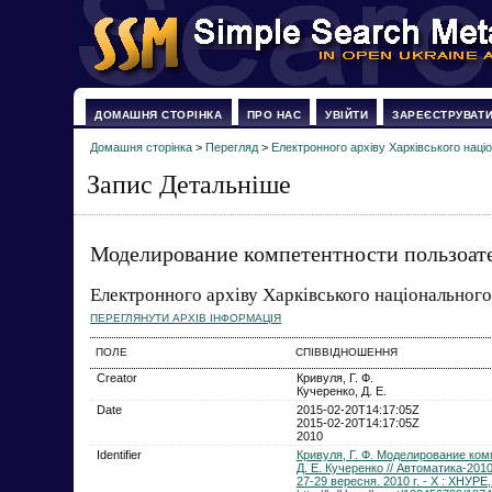
ДОМАШНЯ СТОРІНКА
ПРО НАС
УВІЙТИ
ЗАРЕЄСТРУВАТ
Домашня сторінка
>
Перегляд
>
Електронного архіву Харківського наці
Запис Детальніше
Моделирование компетентности пользоат
Електронного архіву Харківського національного
ПЕРЕГЛЯНУТИ АРХІВ ІНФОРМАЦІЯ
ПОЛЕ
СПІВВІДНОШЕННЯ
Creator
Кривуля, Г. Ф.
Кучеренко, Д. Е.
Date
2015-02-20T14:17:05Z
2015-02-20T14:17:05Z
2010
Identifier
Кривуля, Г. Ф. Моделирование ком
Д. Е. Кучеренко // Автоматика-2010
27-29 вересня. 2010 г. - Х : ХНУРЕ, 2