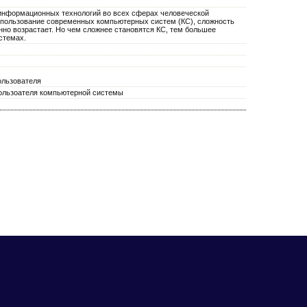
 информационных технологий во всех сферах человеческой
спользование современных компьютерных систем (КС), сложность
нно возрастает. Но чем сложнее становятся КС, тем большее
стемах.
ользователя
ользоателя компьютерной системы