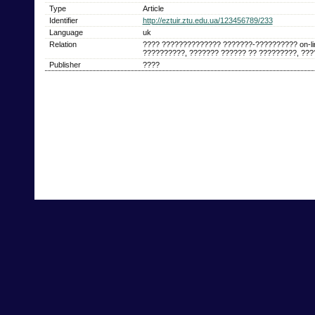
Type
Article
Identifier
http://eztuir.ztu.edu.ua/123456789/233
Language
uk
Relation
???? ?????????????? ???????-?????????? on-l
??????????, ??????? ?????? ?? ?????????, ???
Publisher
????