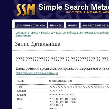
ДОМАШНЯ СТОРІНКА
ПРО НАС
УВІЙТИ
ЗАРЕЄСТРУВАТИСЯ
Домашня сторінка
>
Перегляд
>
Електронний архів Житомирського державн
Детальніше
Запис Детальніше
???? ??????????? ?????? ?? ??????????? ?? ??
Електронний архів Житомирського державного техн
ПЕРЕГЛЯНУТИ АРХІВ ІНФОРМАЦІЯ
ПОЛЕ
СПІВВІДНОШЕННЯ
Title
???? ??????????? ?????? ?? ??????????? ?? ?
Creator
?????, ?.?.
Subject
?????????? ??????
Date
2016-02-02T10:10:20Z
2016-02-02T10:10:20Z
2014-05-14
Type
Article