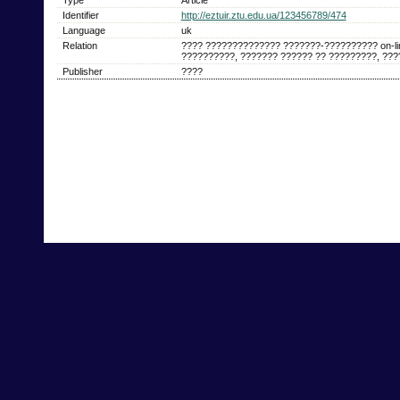
Identifier
http://eztuir.ztu.edu.ua/123456789/474
Language
uk
Relation
???? ?????????????? ???????-?????????? on-l
??????????, ??????? ?????? ?? ?????????, ???
Publisher
????