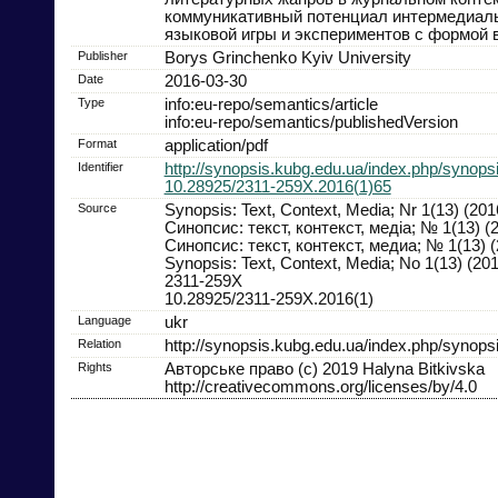
коммуникативный потенциал интермедиал
языковой игры и экспериментов с формой в
Publisher
Borys Grinchenko Kyiv University
Date
2016-03-30
Type
info:eu-repo/semantics/article
info:eu-repo/semantics/publishedVersion
Format
application/pdf
Identifier
http://synopsis.kubg.edu.ua/index.php/synopsi
10.28925/2311-259X.2016(1)65
Source
Synopsis: Text, Context, Media; Nr 1(13) (201
Синопсис: текст, контекст, медіа; № 1(13) (
Синопсис: текст, контекст, медиа; № 1(13) (
Synopsis: Text, Context, Media; No 1(13) (20
2311-259X
10.28925/2311-259X.2016(1)
Language
ukr
Relation
http://synopsis.kubg.edu.ua/index.php/synopsi
Rights
Авторське право (c) 2019 Halyna Bitkivska
http://creativecommons.org/licenses/by/4.0