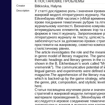
К ПОСТАНОВКЕ ПРОБЛЕМЫ
Creator
Bitkivska, Halyna
Description
У статті досліджено роль і значення ігрових
жанровій моделі літературного журналу. На 
Ейхенбаума «Мій часопис» («Мой временн
ігрове поєднання тематичних рубрик та літ
журнальному контексті. Визначено комунік
інтермедіальних елементів, мовних ігор та 
формою в тексті журналу. Запропоноване р
літературного журналу як тексту, цілісність
забезпечується за допомогою ігрових страте
простежити на жанровому, сюжетно-композ
стилістичному рівнях.
The article investigates the role and the mean
in genre model of literary magazine. The gam
thematic headings and literary genres in the c
shown in the B. Eikhenbaum’s work called “
vremennik”). The communicative potential of i
lingual games and experiments were defined in 
magazine.The apprehension of the literary maga
which is backed-up by the game strategy, whi
the genre, plot, composition, and stylistic lev
here.
Статья посвящена изучению роли и значен
стратегий в жанровой модели литературно
материале произведения Б. Эйхенбаума «
исследуется игровое соединение тематиче
литературных жанров в журнальном конте