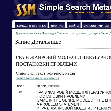
ДОМАШНЯ СТОРІНКА
ПРО НАС
УВІЙТИ
ЗАРЕЄСТРУВАТИСЯ
Домашня сторінка
>
Перегляд
>
Синопсис: текст, контекст, медіа
>
Запис 
Запис Детальніше
ГРА В ЖАНРОВІЙ МОДЕЛІ ЛІТЕРАТУРН
ПОСТАНОВКИ ПРОБЛЕМИ
Синопсис: текст, контекст, медіа
ПЕРЕГЛЯНУТИ АРХІВ ІНФОРМАЦІЯ
ПОЛЕ
СПІВВІДНОШЕННЯ
Title
ГРА В ЖАНРОВІЙ МОДЕЛІ ЛІТЕРАТУРНО
ПОСТАНОВКИ ПРОБЛЕМИ
GAME IN THE GENRE MODEL OF THE LI
A PROBLEM STATEMENT
ИГРА В ЖАНРОВОЙ МОДЕЛИ ЛИТЕРАТУ