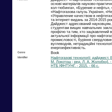
основі матеріалів науково-практич
кол-тюбинга», «Бурение и нефть»,
«Нафтогазова галузь України», «Не
«Управление качеством в нефтега
та інтернет-видань за 2014-2015 ро
Дайджест адресований науковцям,
студентам вищих навчальних закла
профілю та тим, хто зацікавлений в
актуальної інформації про нафтога
промисловості, буріння свердлови
вуглеводнів, нетрадиційні технологі
енергоефективність.
Genre
Book
Identifier
Нафтогазові технології: дайджест. Ви
М. Локотош ; ред. Л. А. Жолобко]. -
НТБ ІФНТУНГ. - 2015. - 66 с.