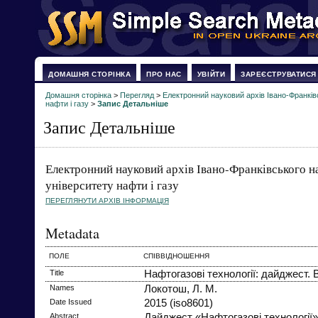
ДОМАШНЯ СТОРІНКА
ПРО НАС
УВІЙТИ
ЗАРЕЄСТРУВАТИСЯ
Домашня сторінка
>
Перегляд
>
Електронний науковий архів Івано-Франків
нафти і газу
>
Запис Детальніше
Запис Детальніше
Електронний науковий архів Івано-Франківського н
університету нафти і газу
ПЕРЕГЛЯНУТИ АРХІВ ІНФОРМАЦІЯ
Metadata
ПОЛЕ
СПІВВІДНОШЕННЯ
Title
Нафтогазові технології: дайджест. 
Names
Локотош, Л. М.
Date Issued
2015 (iso8601)
Abstract
Дайджест «Нафтогазові технології»