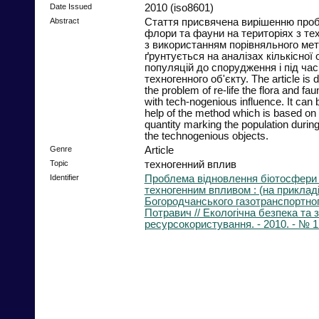
Date Issued
2010 (iso8601)
Abstract
Стаття присвячена вирішенню про
флори та фауни на територіях з т
з використанням порівняльного мет
ґрунтується на аналізах кількісної 
популяцій до спорудження і під час
техногенного об'єкту. The article is d
the problem of re-life the flora and fau
with tech-nogenious influence. It can
help of the method which is based on 
quantity marking the population during 
the technogenious objects.
Genre
Article
Topic
техногенний вплив
Identifier
Проблема відновлення біотосфери 
техногенним впливом : (на приклад
Богородчанського газотранспортного
Потравич // Екологічна безпека та
ресурсокористування. - 2010. - № 1. 