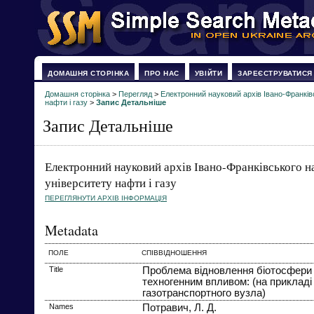
ДОМАШНЯ СТОРІНКА
ПРО НАС
УВІЙТИ
ЗАРЕЄСТРУВАТИСЯ
Домашня сторінка
>
Перегляд
>
Електронний науковий архів Івано-Франків
нафти і газу
>
Запис Детальніше
Запис Детальніше
Електронний науковий архів Івано-Франківського н
університету нафти і газу
ПЕРЕГЛЯНУТИ АРХІВ ІНФОРМАЦІЯ
Metadata
ПОЛЕ
СПІВВІДНОШЕННЯ
Title
Проблема відновлення біотосфери 
техногенним впливом: (на прикладі
газотранспортного вузла)
Names
Потравич, Л. Д.