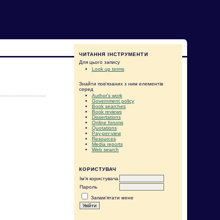
ЧИТАННЯ ІНСТРУМЕНТИ
Для цього запису
Look up terms
Знайти пов'язаних з ним елементів
серед
Author's work
Government policy
Book searches
Book reviews
Dissertations
Online forums
Quotations
Pay-per-view
Resources
Media reports
Web search
КОРИСТУВАЧ
Ім'я користувача
Пароль
Запам'ятати мене