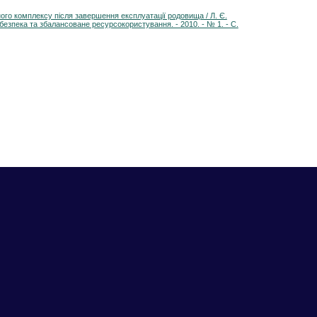
ного комплексу після завершення експлуатації родовища / Л. Є.
а безпека та збалансоване ресурсокористування. - 2010. - № 1. - С.