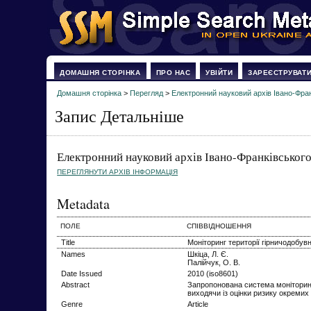
ДОМАШНЯ СТОРІНКА
ПРО НАС
УВІЙТИ
ЗАРЕЄСТРУВАТ
Домашня сторінка
>
Перегляд
>
Електронний науковий архів Івано-Фран
Запис Детальніше
Електронний науковий архів Івано-Франківського
ПЕРЕГЛЯНУТИ АРХІВ ІНФОРМАЦІЯ
Metadata
ПОЛЕ
СПІВВІДНОШЕННЯ
Title
Моніторинг території гірничодобу
Names
Шкіца, Л. Є.
Палійчук, О. В.
Date Issued
2010 (iso8601)
Abstract
Запропонована система моніторинг
виходячи із оцінки ризику окремих
Genre
Article