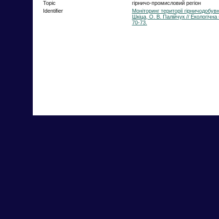
Topic
гірничо-промисловий регіон
Identifier
Моніторинг території гірничодобув
Шкіца, О. В. Палійчук // Екологічн
70-73.