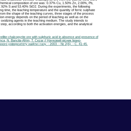
 chemical composition of ore was: 0.37% Cu, 1.50% Zn, 2.00%, Pb,
 7.92% S and 53.40% SiO2. During the experiments, the following
g time, the leaching temperature and the quantity of ferric sulphate
rom the shape of the teaching curves, three stages of the process
on energy depends on the period of leaching as well as on the
 oxidizing agents in the teaching medium. The study intends to
n step, according to both the activation energies, and the analytical
ellite-chalcopyrite ore with sulphuric acid in absence and presence of
Anca, N. Bancila-Afrim, T. Cezar // Науковий вісник Івано-
ого університету нафти і газу. - 2003. - № 2(6). - С. 41-45.