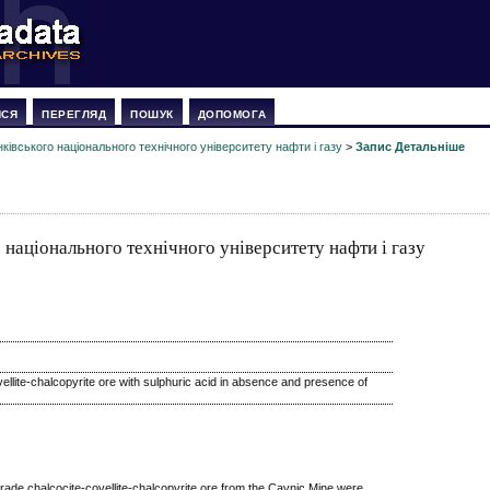
ИСЯ
ПЕРЕГЛЯД
ПОШУК
ДОПОМОГА
ківського національного технічного університету нафти і газу
>
Запис Детальніше
 національного технічного університету нафти і газу
ellite-chalcopyrite ore with sulphuric acid in absence and presence of
grade chalcocite-covellite-chalcopyrite ore from the Cavnic Mine were