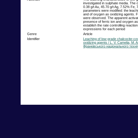
investigated in sulphate media. The
0.38 g/t Au, 45.70 g/t Ag, 7.52% Fe,
parameters were modified: the leachin
and of oxygen as oxidizing agents. F
were observed. The apparent activati
presence of ferric ion and oxygen as
establish the rate controlling reactio
expressions for each period
Genre
Article
Identifier
Leaching of low-grade chalcocite-cov
oxidizing agents / L. V. Camelia, M. 
Франківського національного технічн