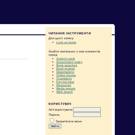
ЧИТАННЯ ІНСТРУМЕНТИ
Для цього запису
Look up terms
Знайти пов'язаних з ним елементів
серед
Author's work
Government policy
Book searches
Book reviews
Dissertations
Online forums
Quotations
Pay-per-view
Resources
Media reports
Web search
КОРИСТУВАЧ
Ім'я користувача
Пароль
Запам'ятати мене