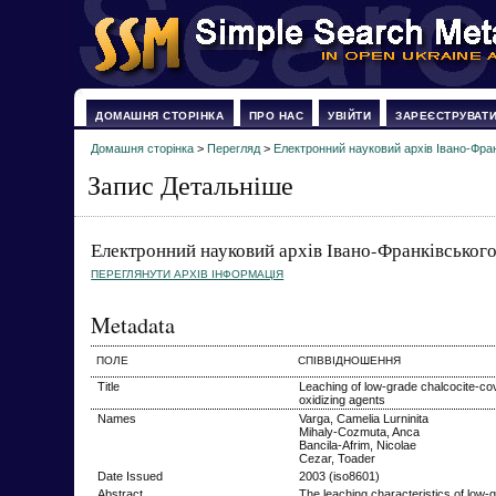
ДОМАШНЯ СТОРІНКА
ПРО НАС
УВІЙТИ
ЗАРЕЄСТРУВАТ
Домашня сторінка
>
Перегляд
>
Електронний науковий архів Івано-Фран
Запис Детальніше
Електронний науковий архів Івано-Франківського
ПЕРЕГЛЯНУТИ АРХІВ ІНФОРМАЦІЯ
Metadata
ПОЛЕ
СПІВВІДНОШЕННЯ
Title
Leaching of low-grade chalcocite-cov
oxidizing agents
Names
Varga, Camelia Lurninita
Mihaly-Cozmuta, Anca
Bancila-Afrim, Nicolae
Cezar, Toader
Date Issued
2003 (iso8601)
Abstract
The leaching characteristics of low-