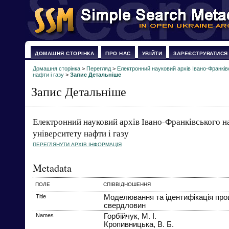
ДОМАШНЯ СТОРІНКА
ПРО НАС
УВІЙТИ
ЗАРЕЄСТРУВАТИСЯ
Домашня сторінка
>
Перегляд
>
Електронний науковий архів Івано-Франків
нафти і газу
>
Запис Детальніше
Запис Детальніше
Електронний науковий архів Івано-Франківського н
університету нафти і газу
ПЕРЕГЛЯНУТИ АРХІВ ІНФОРМАЦІЯ
Metadata
ПОЛЕ
СПІВВІДНОШЕННЯ
Title
Моделювання та ідентифікація про
свердловин
Names
Горбійчук, М. І.
Кропивницька, В. Б.