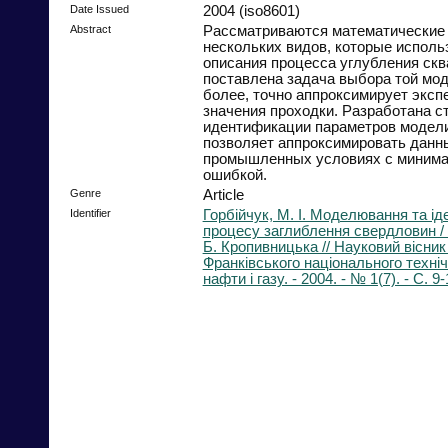
Date Issued
2004 (iso8601)
Abstract
Рассматриваются математические
нескольких видов, которые исполь
описания процесса углубления скв
поставлена задача выбора той мод
более, точно аппроксимирует экс
значения проходки. Разработана с
идентификации параметров модели
позволяет аппроксимировать данн
промышленных условиях с минима
ошибкой.
Genre
Article
Identifier
Горбійчук, М. І. Моделювання та ід
процесу заглиблення свердловин / М
Б. Кропивницька // Науковий вісник
Франківського національного техніч
нафти і газу. - 2004. - № 1(7). - С. 9-