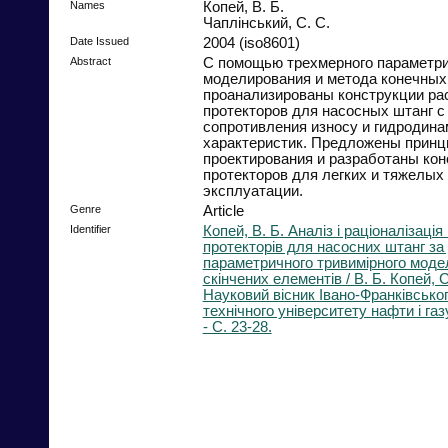
Names
Копей, В. Б.
Чаплінський, С. С.
Date Issued
2004 (iso8601)
Abstract
С помощью трехмерного параметри
моделирования и метода конечных
проанализированы конструкции ра
протекторов для насосных штанг с 
сопротивления износу и гидродин
характеристик. Предложены прин
проектирования и разработаны кон
протекторов для легких и тяжелых
эксплуатации.
Genre
Article
Identifier
Копей, В. Б. Аналіз і раціоналізація
протекторів для насосних штанг з
параметричного тривимірного моде
скінчених елементів / В. Б. Копей, С
Науковий вісник Івано-Франківсько
технічного університету нафти і газу
- С. 23-28.