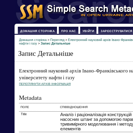
ДОМАШНЯ СТОРІНКА
ПРО НАС
УВІЙТИ
ЗАРЕЄСТРУВАТИСЯ
Домашня сторінка
>
Перегляд
>
Електронний науковий архів Івано-Франків
нафти і газу
>
Запис Детальніше
Запис Детальніше
Електронний науковий архів Івано-Франківського н
університету нафти і газу
ПЕРЕГЛЯНУТИ АРХІВ ІНФОРМАЦІЯ
Metadata
ПОЛЕ
СПІВВІДНОШЕННЯ
Title
Аналіз і раціоналізація конструкцій
насосних штанг за допомогою пара
тривимірного моделювання і методу
елементів