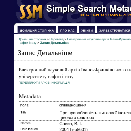
ДОМАШНЯ СТОРІНКА
ПРО НАС
УВІЙТИ
ЗАРЕЄСТРУВАТИСЯ
Домашня сторінка
>
Перегляд
>
Електронний науковий архів Івано-Франків
нафти і газу
>
Запис Детальніше
Запис Детальніше
Електронний науковий архів Івано-Франківського н
університету нафти і газу
ПЕРЕГЛЯНУТИ АРХІВ ІНФОРМАЦІЯ
Metadata
ПОЛЕ
СПІВВІДНОШЕННЯ
Title
Про привабливість житлової іпотеки
цінового фактора
Names
Савич, В. І.
Date Issued
2004 (iso8601)