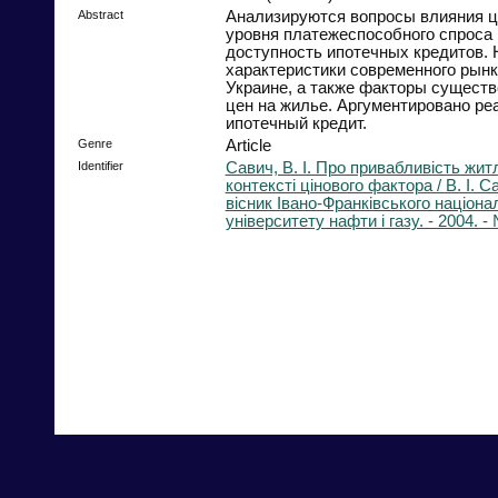
Abstract
Анализируются вопросы влияния ц
уровня платежеспособного спроса 
доступность ипотечных кредитов.
характеристики современного рынк
Украине, а также факторы сущест
цен на жилье. Аргументировано ре
ипотечный кредит.
Genre
Article
Identifier
Савич, В. І. Про привабливість житл
контексті цінового фактора / В. І. С
вісник Івано-Франківського націона
університету нафти і газу. - 2004. - 