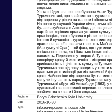
впечатления писательницы от знакомства с
людьми.
У статті йдеться про перебування Агати Ту
Туркменистані, про знайомство з туркменсь
відтворення у різних за жанром і обсягом л
На початку окупації України німецькими в
була евакуйована в Ашхабад, де працювал
партійних керівних органах установ культу
організаціях, часто бувала в різних регіона
історію й сучасність туркменського мисте
враження на неї справили творчість Маґти
(Махтумкулі Фрагі) і той факт, що туркмени
геніального поета, як і багатьох інших співв
напам’ять. Переважно у творах А. Турчинсь
своєрідну красу й екзотичність місцевої пр
оригінальність і цілісність культури Туркме
Турчинська час від часу вводить у тексти 
вдається до стилізації ритмів писемної й ф
краю. Найповніше відтворення буття, мента
минуле і сучасність народу Туркменистану
Турчинської «Друг мій Ашхабад» (1963), у 
художньої трансформації переважно власні
знайомства з краєм і його людьми.
Publisher
Borys Grinchenko Kyiv University
Date
2016-10-30
Type
info:eu-repo/semantics/article
info:eu-repo/semantics/publishedVersion