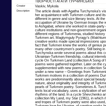
ТВОРЧОСТІ АГАТИ ТУРЧИНСЬКОЇ
Creator
Vaskiv, Mykola
Description
The article deals with Agatha Turchynska’s vis
her acquaintance with Turkmen culture and its 
different in genre and size literary texts. At th
occupation of Ukraine by German troops the 
to Ashgabat, where she worked in state-party 
culture institutions and non-government organiz
different regions of Turkmenia, studied history
Turkmen art. Magtymguly Pyragy’s (Makhtumq
creative works made special impressions upon
fact that Turkmen knew the works of genius poe
many other countrymen’s poetry. Still being i
Turchynska wrote several poems about this co
Ukrainian-Turkmen friendship, cultural interrela
cycle On Turkmen Land (collection A Song of 
poems were gathered together. Later on the c
supplemented with new poems in collection S
under a new name – Greetings from Turkmenis
Turkmen motives in a collection of poems Dum
works are predominantly about special beauty 
nature, about originality and integrity of Turkm
pearls of Turkmen poetry. Sometimes A. Turchy
texts local vocabulary, uses a stylization of wri
rhythms of the land. In a cycle Shevchenko 
collection My Land, my Star (1961), in which 
and tropes of Turkmen poetry were also used, 
Turkmen love for Ukraine, of creative works 