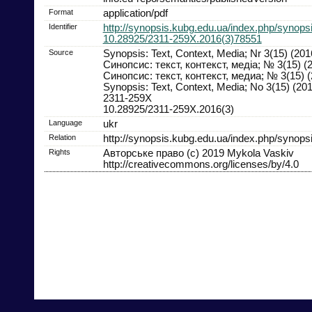
Format
application/pdf
Identifier
http://synopsis.kubg.edu.ua/index.php/synopsi
10.28925/2311-259X.2016(3)78551
Source
Synopsis: Text, Context, Media; Nr 3(15) (201
Синопсис: текст, контекст, медіа; № 3(15) (
Синопсис: текст, контекст, медиа; № 3(15) (
Synopsis: Text, Context, Media; No 3(15) (20
2311-259X
10.28925/2311-259X.2016(3)
Language
ukr
Relation
http://synopsis.kubg.edu.ua/index.php/synopsi
Rights
Авторське право (c) 2019 Mykola Vaskiv
http://creativecommons.org/licenses/by/4.0