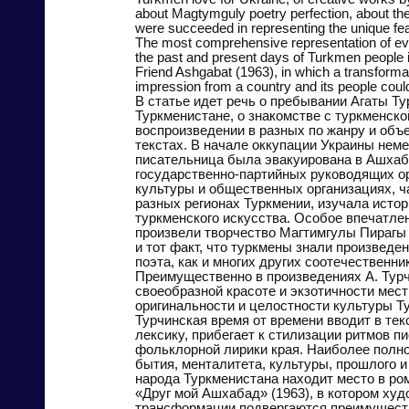
about Magtymguly poetry perfection, about the 
were succeeded in representing the unique feat
The most comprehensive representation of ever
the past and present days of Turkmen people i
Friend Ashgabat (1963), in which a transforma
impression from a country and its people coul
В статье идет речь о пребывании Агаты Ту
Туркменистане, о знакомстве с туркменско
воспроизведении в разных по жанру и объ
текстах. В начале оккупации Украины нем
писательница была эвакуирована в Ашхаба
государственно-партийных руководящих о
культуры и общественных организациях, ч
разных регионах Туркмении, изучала исто
туркменского искусства. Особое впечатлен
произвели творчество Магтимгулы Пирагы
и тот факт, что туркмены знали произведе
поэта, как и многих других соотечественник
Преимущественно в произведениях А. Турч
своеобразной красоте и экзотичности мест
оригинальности и целостности культуры Ту
Турчинская время от времени вводит в те
лексику, прибегает к стилизации ритмов п
фольклорной лирики края. Наиболее полн
бытия, менталитета, культуры, прошлого 
народа Туркменистана находит место в ро
«Друг мой Ашхабад» (1963), в котором ху
трансформации подвергаются преимущест