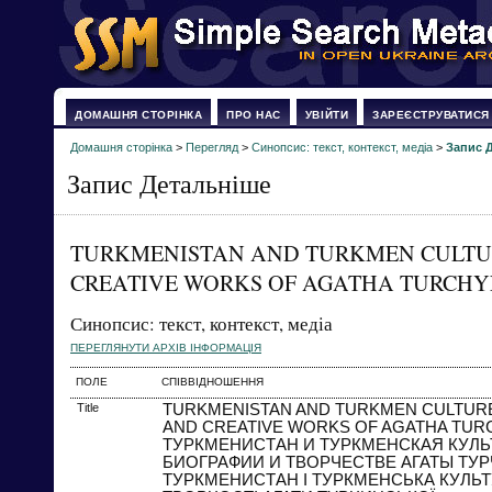
ДОМАШНЯ СТОРІНКА
ПРО НАС
УВІЙТИ
ЗАРЕЄСТРУВАТИСЯ
Домашня сторінка
>
Перегляд
>
Синопсис: текст, контекст, медіа
>
Запис 
Запис Детальніше
TURKMENISTAN AND TURKMEN CULTU
CREATIVE WORKS OF AGATHA TURCH
Синопсис: текст, контекст, медіа
ПЕРЕГЛЯНУТИ АРХІВ ІНФОРМАЦІЯ
ПОЛЕ
СПІВВІДНОШЕННЯ
Title
TURKMENISTAN AND TURKMEN CULTURE
AND CREATIVE WORKS OF AGATHA TU
ТУРКМЕНИСТАН И ТУРКМЕНСКАЯ КУЛЬ
БИОГРАФИИ И ТВОРЧЕСТВЕ АГАТЫ ТУ
ТУРКМЕНИСТАН І ТУРКМЕНСЬКА КУЛЬТУР