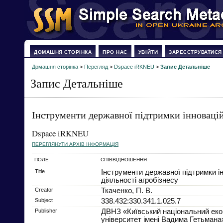
ДОМАШНЯ СТОРІНКА
ПРО НАС
УВІЙТИ
ЗАРЕЄСТРУВАТИСЯ
Домашня сторінка
>
Перегляд
>
Dspace iRKNEU
>
Запис Детальніше
Запис Детальніше
Інструменти державної підтримки інновацій
Dspace iRKNEU
ПЕРЕГЛЯНУТИ АРХІВ ІНФОРМАЦІЯ
ПОЛЕ
СПІВВІДНОШЕННЯ
Title
Інструменти державної підтримки і
діяльності агробізнесу
Creator
Ткаченко, П. В.
Subject
338.432:330.341.1.025.7
Publisher
ДВНЗ «Київський національний еко
університет імені Вадима Гетьмана