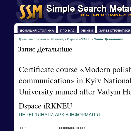
ДОМАШНЯ СТОРІНКА
ПРО НАС
УВІЙТИ
ЗАРЕЄСТРУВАТИСЯ
Домашня сторінка
>
Перегляд
>
Dspace iRKNEU
>
Запис Детальніше
Запис Детальніше
Certificate course «Modern polis
communication» in Kyiv Nationa
University named after Vadym H
Dspace iRKNEU
ПЕРЕГЛЯНУТИ АРХІВ ІНФОРМАЦІЯ
ПОЛЕ
СПІВВІДНОШЕННЯ