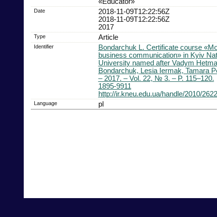
«Educator»
Date
2018-11-09T12:22:56Z
2018-11-09T12:22:56Z
2017
Type
Article
Identifier
Bondarchuk L. Certificate course «Mo
business communication» in Kyiv Na
University named after Vadym Hetma
Bondarchuk, Lesia Iermak, Tamara P
– 2017. – Vol. 22, № 3. – P. 115–120.
1895-9911
http://ir.kneu.edu.ua/handle/2010/262
Language
pl