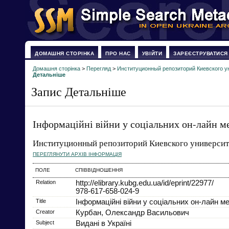
ДОМАШНЯ СТОРІНКА
ПРО НАС
УВІЙТИ
ЗАРЕЄСТРУВАТИСЯ
Домашня сторінка
>
Перегляд
>
Институционный репозиторий Киевского у
Детальніше
Запис Детальніше
Інформаційні війни у соціальних он-лайн м
Институционный репозиторий Киевского университ
ПЕРЕГЛЯНУТИ АРХІВ ІНФОРМАЦІЯ
ПОЛЕ
СПІВВІДНОШЕННЯ
Relation
http://elibrary.kubg.edu.ua/id/eprint/22977/
978-617-658-024-9
Title
Інформаційні війни у соціальних он-лайн м
Creator
Курбан, Олександр Васильович
Subject
Видані в Україні