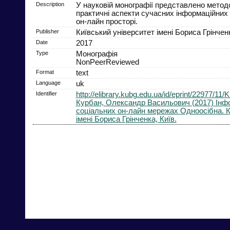
Description
У науковій монографії представлено методо
практичні аспекти сучасних інформаційних
он-лайн просторі.
Publisher
Київський університет імені Бориса Грінчен
Date
2017
Type
Монографія
NonPeerReviewed
Format
text
Language
uk
Identifier
http://elibrary.kubg.edu.ua/id/eprint/22977/1
Курбан, Олександр Васильович (2017) Інфо
соціальних он-лайн мережах Одноосібна. К
імені Бориса Грінченка, Київ.