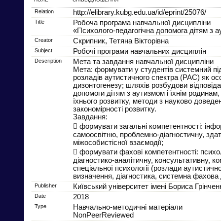
Relation
http://elibrary.kubg.edu.ua/id/eprint/25076/
Title
Робоча програма навчальної дисципліни
«Психолого-педагогічна допомога дітям з 
Creator
Скрипник, Тетяна Вікторівна
Subject
Робочі програми навчальних дисциплін
Description
Мета та завдання навчальної дисципліни
Мета: формувати у студентів системний під
розладів аутистичного спектра (РАС) як ос
дизонтогенезу; шляхів розбудови відповід
допомоги дітям з аутизмом і їхнім родинам,
їхнього розвитку, методи з науково довед
закономірності розвитку.
Завдання:
 формувати загальні компетентності: інфо
самоосвітню, проблемно-діагностичну, здат
міжособистісної взаємодії;
 формувати фахові компетентності: психол
діагностико-аналітичну, консультативну, ко
спеціальної психології (розлади аутистично
визначення, діагностика, системна фахова 
Publisher
Київський університет імені Бориса Грінчен
Date
2018
Type
Навчально-методичні матеріали
NonPeerReviewed