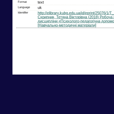
Format
text
Language
uk
Identifier
http://elibrary.kubg.edu.ua/id/eprint/25076/
Скрипник, Тетяна Вікторівна (2018) Робоча
дисципліни «Психолого-педагогічна допомо
[Навчально-методичні матеріали]