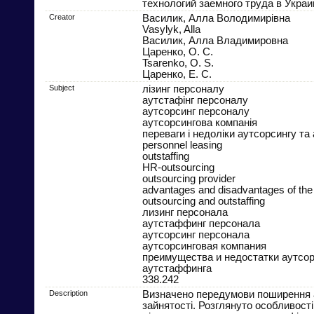
технологий заемного труда в Украи
Creator
Василик, Алла Володимирівна
Vasylyk, Alla
Василик, Алла Владимировна
Царенко, О. С.
Tsarenko, O. S.
Царенко, Е. С.
Subject
лізинг персоналу
аутстафінг персоналу
аутсорсинг персоналу
аутсорсингова компанія
переваги і недоліки аутсорсингу та
personnel leasing
outstaffing
HR-outsourcing
outsourcing provider
advantages and disadvantages of the
outsourcing and outstaffing
лизинг персонала
аутстаффинг персонала
аутсорсинг персонала
аутсорсинговая компания
преимущества и недостатки аутсор
аутстаффинга
338.242
Description
Визначено передумови поширення
зайнятості. Розглянуто особливост