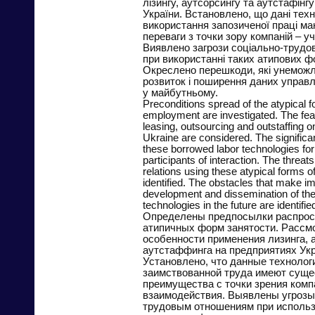
лізингу, аутсорсингу та аутстафінг
України. Встановлено, що дані техн
використання запозиченої праці ма
переваги з точки зору компаній – у
Виявлено загрози соціально-трудо
при використанні таких атипових ф
Окреслено перешкоди, які унемо
розвиток і поширення даних управл
у майбутньому.
Preconditions spread of the atypical f
employment are investigated. The feat
leasing, outsourcing and outstaffing o
Ukraine are considered. The significa
these borrowed labor technologies fo
participants of interaction. The threats
relations using these atypical forms 
identified. The obstacles that make im
development and dissemination of t
technologies in the future are identifie
Определены предпосылки распрос
атипичных форм занятости. Рассм
особенности применения лизинга, 
аутстаффинга на предприятиях Ук
Установлено, что данные технолог
заимствованной труда имеют сущ
преимущества с точки зрения комп
взаимодействия. Выявлены угрозы
трудовым отношениям при использ