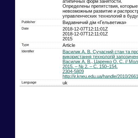
атипичных форм занятости.
Определены препятствия, которые
невозможным развитие и распрост
управленческих технологий в буд
Publisher
Видавничий дім «Гельветика»
Date
2018-12-07T12:11:01Z
2018-12-07T12:11:01Z
2015
Type
Article
Identifier
Василик А. В. Сучасний стан та пр
використання технологій запозиченої
Василик А. В., Царенко О. С. // Мо
2015. – № 2. – С. 150–154.
2304-5809
http://ir.kneu.edu.ua/handle/2010/266
Language
uk