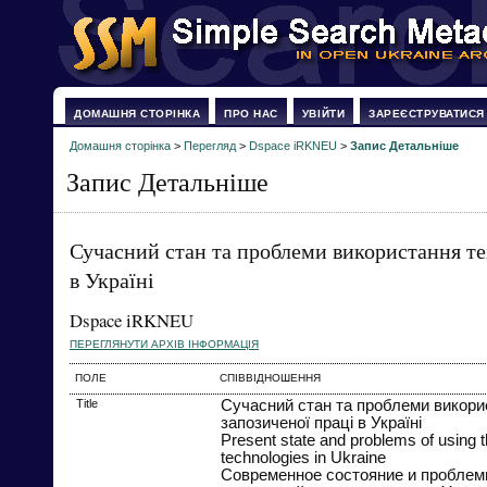
ДОМАШНЯ СТОРІНКА
ПРО НАС
УВІЙТИ
ЗАРЕЄСТРУВАТИСЯ
Домашня сторінка
>
Перегляд
>
Dspace iRKNEU
>
Запис Детальніше
Запис Детальніше
Сучасний стан та проблеми використання те
в Україні
Dspace iRKNEU
ПЕРЕГЛЯНУТИ АРХІВ ІНФОРМАЦІЯ
ПОЛЕ
СПІВВІДНОШЕННЯ
Title
Сучасний стан та проблеми викори
запозиченої праці в Україні
Present state and problems of using 
technologies in Ukraine
Современное состояние и проблем